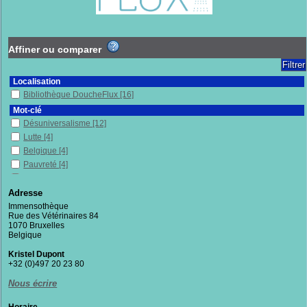
Affiner ou comparer
Localisation
Bibliothèque DoucheFlux
[16]
Mot-clé
Désuniversalisme
[12]
Lutte
[4]
Belgique
[4]
Pauvreté
[4]
Individu et société
[3]
Droit
[3]
Adresse
Solidarité
[3]
Immensothèque
Rue des Vétérinaires 84
Politique publique
[3]
1070 Bruxelles
Protection, assistance, etc.
[3]
Belgique
Sans-chez-soi
[3]
Kristel Dupont
Précarité
[3]
+32 (0)497 20 23 80
Exclusion sociale
[3]
Nous écrire
Bruxelles (Belgique)
[3]
Vulnérabilité(s)
[3]