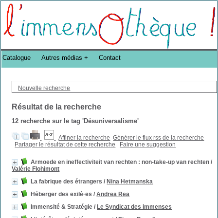
Bibliothèque DoucheFLUX Bibliotheek -->
Catalogue
Autres médias
Contact
Nouvelle recherche
Résultat de la recherche
12
recherche sur le tag
'Désuniversalisme'
Affiner la recherche
Générer le flux rss de la recherche
Partager le résultat de cette recherche
Faire une suggestion
Armoede en ineffectiviteit van rechten : non-take-up van rechten
/
Valérie Flohimont
La fabrique des étrangers
/
Nina Hetmanska
Héberger des exilé·es
/
Andrea Rea
Immensité & Stratégie
/
Le Syndicat des immenses