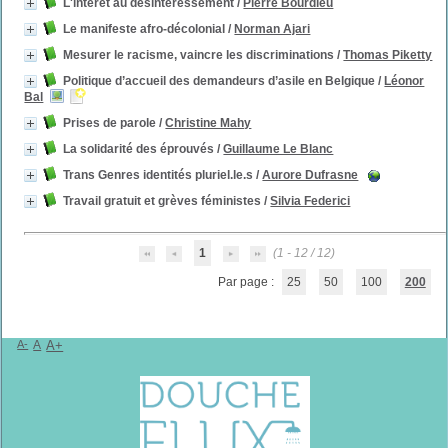
L'intérêt au désintéressement
/
Pierre Bourdieu
Le manifeste afro-décolonial
/
Norman Ajari
Mesurer le racisme, vaincre les discriminations
/
Thomas Piketty
Politique d’accueil des demandeurs d’asile en Belgique
/
Léonor
Bal
Prises de parole
/
Christine Mahy
La solidarité des éprouvés
/
Guillaume Le Blanc
Trans Genres identités pluriel.le.s
/
Aurore Dufrasne
Travail gratuit et grèves féministes
/
Silvia Federici
1
(1 - 12 / 12)
Par page :
25
50
100
200
A-
A
A+