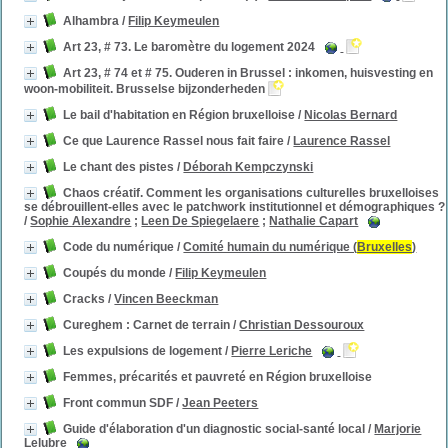
Alhambra
/
Filip Keymeulen
Art 23, # 73. Le baromètre du logement 2024
Art 23, # 74 et # 75. Ouderen in Brussel : inkomen, huisvesting en
woon-mobiliteit. Brusselse bijzonderheden
Le bail d'habitation en Région bruxelloise
/
Nicolas Bernard
Ce que Laurence Rassel nous fait faire
/
Laurence Rassel
Le chant des pistes
/
Déborah Kempczynski
Chaos créatif. Comment les organisations culturelles bruxelloises
se débrouillent-elles avec le patchwork institutionnel et démographiques ?
/
Sophie Alexandre
;
Leen De Spiegelaere
;
Nathalie Capart
Code du numérique
/
Comité humain du numérique (
Bruxelles
)
Coupés du monde
/
Filip Keymeulen
Cracks
/
Vincen Beeckman
Cureghem : Carnet de terrain
/
Christian Dessouroux
Les expulsions de logement
/
Pierre Leriche
Femmes, précarités et pauvreté en Région bruxelloise
Front commun SDF
/
Jean Peeters
Guide d'élaboration d'un diagnostic social-santé local
/
Marjorie
Lelubre