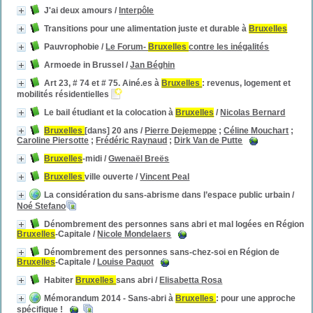
J'ai deux amours
/
Interpôle
Transitions pour une alimentation juste et durable à
Bruxelles
Pauvrophobie
/
Le Forum-
Bruxelles
contre les inégalités
Armoede in Brussel
/
Jan Béghin
Art 23, # 74 et # 75. Ainé.es à
Bruxelles
: revenus, logement et
mobilités résidentielles
Le bail étudiant et la colocation à
Bruxelles
/
Nicolas Bernard
Bruxelles
[dans] 20 ans
/
Pierre Dejemeppe
;
Céline Mouchart
;
Caroline Piersotte
;
Frédéric Raynaud
;
Dirk Van de Putte
Bruxelles
-midi
/
Gwenaël Breës
Bruxelles
ville ouverte
/
Vincent Peal
La considération du sans-abrisme dans l’espace public urbain
/
Noé Stefano
Dénombrement des personnes sans abri et mal logées en Région
Bruxelles
-Capitale
/
Nicole Mondelaers
Dénombrement des personnes sans-chez-soi en Région de
Bruxelles
-Capitale
/
Louise Paquot
Habiter
Bruxelles
sans abri
/
Elisabetta Rosa
Mémorandum 2014 - Sans-abri à
Bruxelles
: pour une approche
spécifique !