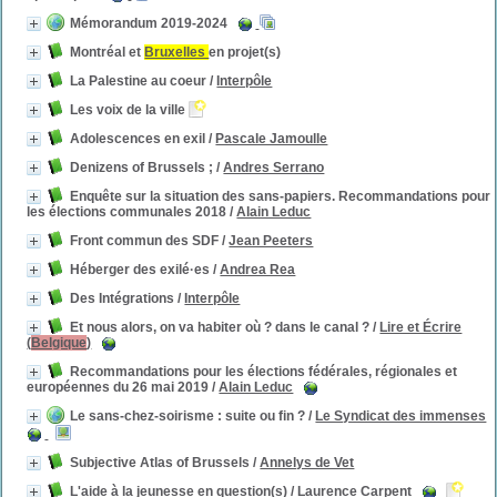
Mémorandum 2019-2024
Montréal et
Bruxelles
en projet(s)
La Palestine au coeur
/
Interpôle
Les voix de la ville
Adolescences en exil
/
Pascale Jamoulle
Denizens of Brussels ;
/
Andres Serrano
Enquête sur la situation des sans-papiers. Recommandations pour
les élections communales 2018
/
Alain Leduc
Front commun des SDF
/
Jean Peeters
Héberger des exilé·es
/
Andrea Rea
Des Intégrations
/
Interpôle
Et nous alors, on va habiter où ? dans le canal ?
/
Lire et Écrire
(
Belgique
)
Recommandations pour les élections fédérales, régionales et
européennes du 26 mai 2019
/
Alain Leduc
Le sans-chez-soirisme : suite ou fin ?
/
Le Syndicat des immenses
Subjective Atlas of Brussels
/
Annelys de Vet
L'aide à la jeunesse en question(s)
/
Laurence Carpent