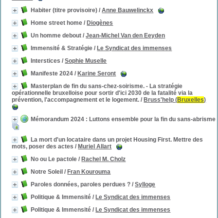
Habiter (titre provisoire)
/
Anne Bauwelinckx
Home street home
/
Diogènes
Un homme debout
/
Jean-Michel Van den Eeyden
Immensité & Stratégie
/
Le Syndicat des immenses
Interstices
/
Sophie Muselle
Manifeste 2024
/
Karine Seront
Masterplan de fin du sans-chez-soirisme. - La stratégie
opérationnelle bruxelloise pour sortir d'ici 2030 de la fatalité via la
prévention, l'accompagnement et le logement.
/
Bruss'help (
Bruxelles
)
Mémorandum 2024 : Luttons ensemble pour la fin du sans-abrisme
La mort d'un locataire dans un projet Housing First. Mettre des
mots, poser des actes
/
Muriel Allart
No ou Le pactole
/
Rachel M. Cholz
Notre Soleil
/
Fran Kourouma
Paroles données, paroles perdues ?
/
Sylloge
Politique & Immensité
/
Le Syndicat des immenses
Politique & Immensité
/
Le Syndicat des immenses