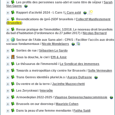
Les profils des personnes sans-abri et sans titre de séjour
/
Sarah
Van Gaens
Rapport d'activité 2024 - I. Care
/
I. Care asbl
Revendications de (pré-)SDF bruxellois
/
Collectif Manifestement
(
Bruxelles
)
Revue pratique de l'immobilier, 1/2018. Le nouveau droit bruxellois
du bail d'habitation (l'ordonnance du 27 juillet 2017)
/
Nicolas Bernard
Secteur de l'Aide aux Sans-abri - CPAS : Faciliter l'accès aux droits
sociaux fondamentaux
/
Nicole Mondelaers
Sorties de rue
/
Sébastien Lo Sardo
Sous la douche, le ciel
/
Effi & Amir
Le thésaurus de l'immensité
/
Le Syndicat des immenses
Towards a metropolitan city centre for Brussels
/
Sofie Vermeulen
Trans Genres identités pluriel.le.s
/
Aurore Dufrasne
Du ventre et de la terre
/
Jacinthe Mazzocchetti
Les Zeryskwat
/
Interpôle
Armoedeplan 2022-2025
/
Vlaamse Gemeenschapscommissie
Brussels on our doorstep
/
Maurizio Cohen
Dans la peau d'une femme mendiante
/
Fatiha Saidi