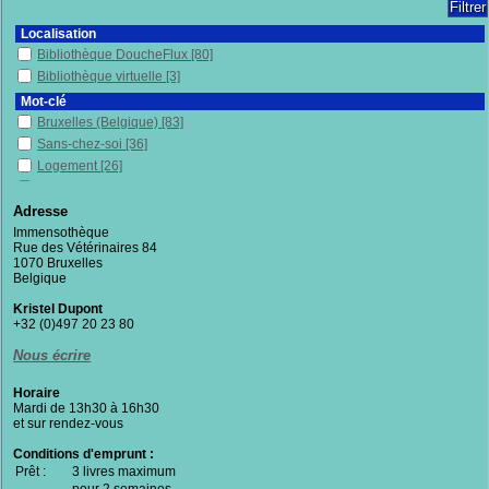
Localisation
Bibliothèque DoucheFlux
[80]
Bibliothèque virtuelle
[3]
Mot-clé
Bruxelles (Belgique)
[83]
Sans-chez-soi
[36]
Logement
[26]
Immenses
[16]
Politique publique
[14]
Adresse
Mal logés
[14]
Immensothèque
Rue des Vétérinaires 84
Logements sociaux
[13]
1070 Bruxelles
Enquête
[13]
Belgique
Sans-papiers
[13]
Kristel Dupont
Pauvreté
[12]
+32 (0)497 20 23 80
Lutte contre la pauvreté
[11]
Nous écrire
Quartiers de Bruxelles
[11]
Urbanisme
[10]
Horaire
Travail social
[10]
Mardi de 13h30 à 16h30
et sur rendez-vous
Migrants
[10]
centre d'accueil
[9]
Conditions d'emprunt :
Prêt :
Accompagnement
3 livres maximum
[9]