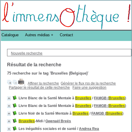
Bibliothèque DoucheFLUX Bibliotheek -->
Catalogue
Autres médias
Contact
Nouvelle recherche
Résultat de la recherche
75
recherche sur le tag
'Bruxelles (Belgique)'
Affiner la recherche
Générer le flux rss de la recherche
Partager le résultat de cette recherche
Faire une suggestion
Livre Blanc de la Santé Mentale à
Bruxelles
/
FAMGB (
Bruxelles
)
Livre Blanc de la Santé Mentale à
Bruxelles
/
FAMGB (
Bruxelles
)
Livre Noir de la Santé Mentale à
Bruxelles
/
FAMGB (
Bruxelles
)
Bruxelles
-Midi
/
Gwenaël Breës
Les inégalités sociales et de santé
/
Andrea Rea