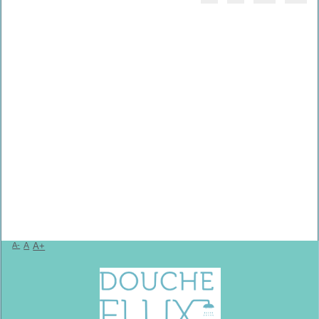
A-
A
A+