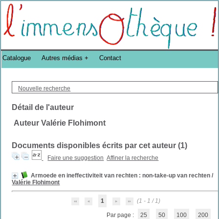
Bibliothèque DoucheFLUX Bibliotheek -->
Catalogue
Autres médias
Contact
Nouvelle recherche
Détail de l'auteur
Auteur Valérie Flohimont
Documents disponibles écrits par cet auteur (
1
)
Faire une suggestion
Affiner la recherche
Armoede en ineffectiviteit van rechten : non-take-up van rechten
/
Valérie Flohimont
1
(1 - 1 / 1)
Par page :
25
50
100
200