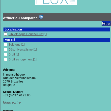
Affiner ou comparer
Localisation
Bibliothèque DoucheFlux
[1]
Mot-clé
Belgique
[1]
Désuniversalisme
[1]
Droit
[1]
Droit au logement
[1]
Justice
[1]
Pauvreté
[1]
Adresse
Politique publique
[1]
Immensothèque
Rue des Vétérinaires 84
Services publics
[1]
1070 Bruxelles
Belgique
Section
Documentaires
[1]
Kristel Dupont
+32 (0)497 20 23 80
Nous écrire