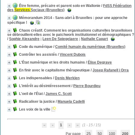
Être femme, précaire et parent solo en Wallonie
/
FdSS Fédération
des
Services
Sociaux (Bruxelles)
Mémorandum 2014 - Sans-abri à Bruxelles : pour une approche
spécifique !
Chaos créatif. Comment les organisations culturelles bruxelloises
se débrouillent-elles avec le patchwork institutionnel et démographiques ?
/
Sophie Alexandre
;
Leen De Spiegelaere
;
Nathalie Capart
Code du numérique
/
Comité humain du numérique (Bruxelles)
Contrôler les assistés
/
Vincent Dubois
L'État numérique et les droits humains
/
Élise Degrave
En finir avec le capitalisme thérapeutique
/
Josep Rafanell i Orra
Les indispensables
/
Denis Merklen
L'intérêt au désintéressement
/
Pierre Bourdieu
L'oeil de l'État
/
James C. Scott
Radicaliser la justice
/
Manuela Cadelli
Les voix de la ville
1
(1 - 15 / 15)
Par page :
25
50
100
200