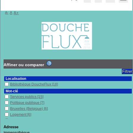
A-
A
A+
Affiner ou comparer
Localisation
Bibliothèque DoucheFlux
[18]
Mot-clé
Services publics
[15]
Politique publique
[7]
Bruxelles (Belgique)
[6]
Logement
[6]
Contrôle social
[5]
Aide psycho-sociale
[4]
Adresse
Sociologie
[4]
Immensothèque