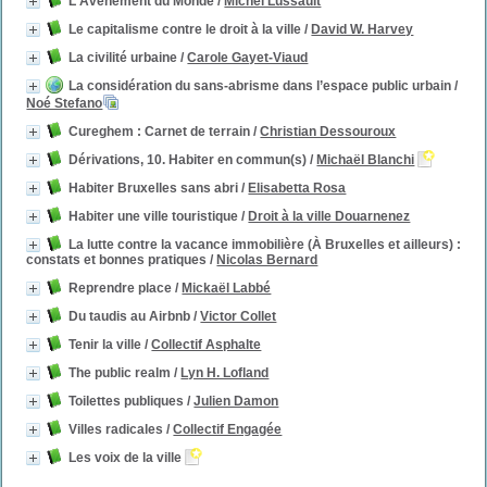
L'Avènement du Monde
/
Michel Lussault
Le capitalisme contre le droit à la ville
/
David W. Harvey
La civilité urbaine
/
Carole Gayet-Viaud
La considération du sans-abrisme dans l’espace public urbain
/
Noé Stefano
Cureghem : Carnet de terrain
/
Christian Dessouroux
Dérivations, 10. Habiter en commun(s)
/
Michaël Blanchi
Habiter Bruxelles sans abri
/
Elisabetta Rosa
Habiter une ville touristique
/
Droit à la ville Douarnenez
La lutte contre la vacance immobilière (À Bruxelles et ailleurs) :
constats et bonnes pratiques
/
Nicolas Bernard
Reprendre place
/
Mickaël Labbé
Du taudis au Airbnb
/
Victor Collet
Tenir la ville
/
Collectif Asphalte
The public realm
/
Lyn H. Lofland
Toilettes publiques
/
Julien Damon
Villes radicales
/
Collectif Engagée
Les voix de la ville