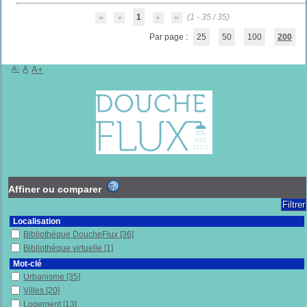
1
(1 - 35 / 35)
Par page :
25
50
100
200
A-
A
A+
Affiner ou comparer
Localisation
Bibliothèque DoucheFlux
[36]
Bibliothèque virtuelle
[1]
Mot-clé
Urbanisme
[35]
Villes
[20]
Logement
[13]