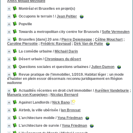
Aniss Mouad Mezoued
Montréal et Bruxelles en projet(s)
Occupons le terrain !
/
Jean Peltier
Popville
Towards a metropolitan city centre for Brussels
/
Sofie Vermeulen
Bruxelles [dans] 20 ans
/
Pierre Dejemeppe
;
Céline Mouchart
;
Caroline Piersotte
;
Frédéric Raynaud
;
Dirk Van de Putte
La comédie urbaine
/
Michaël Darin
Désert urbain
/
Chroniques du désert
Questions sociales et questions urbaines
/
Julien Damon
Revue pratique de l'immobilier, 1/2019. Habitat léger : un mode
d'habiter en plein essor désormais reconnu juridiquement en Région
wallonne
Actualités récentes en droit civil immobilier
/
Aurélien Vandeburie
;
Manuela von Kuegelgen
;
Nicolas Bernard
Against Landlords
/
Nick Bano
Airbnb, la ville ubérisée
/
Ian Brossat
L'architecture mobile
/
Yona Friedman
L'architecture de survie
/
Yona Friedman