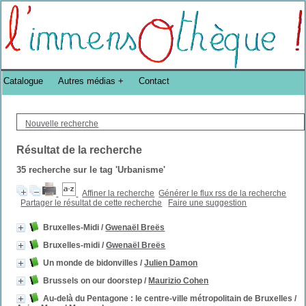
Bibliothèque DoucheFLUX Bibliotheek -->
Catalogue
Autres médias
Contact
Nouvelle recherche
Résultat de la recherche
35
recherche sur le tag
'Urbanisme'
Affiner la recherche
Générer le flux rss de la recherche
Partager le résultat de cette recherche
Faire une suggestion
Bruxelles-Midi
/
Gwenaël Breës
Bruxelles-midi
/
Gwenaël Breës
Un monde de bidonvilles
/
Julien Damon
Brussels on our doorstep
/
Maurizio Cohen
Au-delà du Pentagone : le centre-ville métropolitain de Bruxelles
/