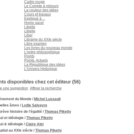
Cadre rouge
Le Compte à rebours
La couleur des idées
Cours et travaux
Expliqué à ...
Homo sacer
Libelle
Libelle
Liber
Librairie du XXIe siècle
Libre examen
Les livres du nouveau monde
L'ordre philosophique
Points
Points. Actuels
La République des idées
L'Univers Historique
s disponibles chez cet éditeur (
56
)
re une suggestion
Affiner la recherche
ènement du Monde
/
Michel Lussault
belles âmes
/
Lydie Salvayre
rève histoire de l'égalité
/
Thomas Piketty
al et idéologie
/
Thomas Piketty
al & idéologie
/
Claire Alet
pital au XXIe siècle
/
Thomas Piketty