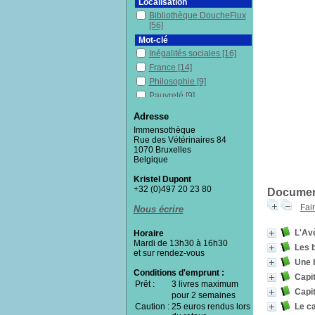
Localisation
Bibliothèque DoucheFlux
[56]
Mot-clé
Inégalités sociales
[16]
France
[14]
Philosophie
[9]
Pauvreté
[9]
Histoire
[8]
Adresse
Enquête
[8]
Immensothèque
Sociologie
[8]
Rue des Vétérinaires 84
1070 Bruxelles
Sciences humaines
[7]
Belgique
Capitalisme
[7]
Kristel Dupont
Mondialisation
[6]
+32 (0)497 20 23 80
Document
Démocratie
[6]
Fai
Économie
[6]
Nous écrire
Discrimination
[5]
L'Av
Horaire
Redistribution (économie
Mardi de 13h30 à 16h30
politique)
[5]
Les 
et sur rendez-vous
Racisme
[5]
Une b
Conditions d'emprunt :
Écologie
[5]
Capit
Prêt :
3 livres maximum
Sciences sociales
[5]
Capit
pour 2 semaines
Anthropologie
[5]
Le ca
Caution :
25 euros rendus lors