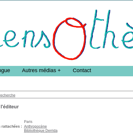
e DoucheFLUX Bibliotheek -->
ogue
Autres médias
Contact
recherche
 l'éditeur
Paris
 rattachées :
Anthropocène
Bibliothèque Derrida