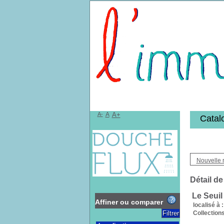
Bibliothèqu
A-
A
A+
Catal
Nouvelle 
Détail de
Le Seuil
Affiner ou comparer
localisé à :
Collections