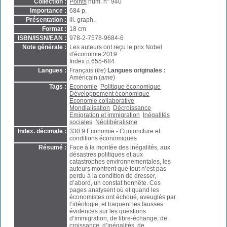
Collection :
Points
num. n° 940
Importance :
684 p.
Présentation :
ill. graph.
Format :
18 cm
ISBN/ISSN/EAN :
978-2-7578-9684-6
Note générale :
Les auteurs ont reçu le prix Nobel
d'économie 2019
Index p.655-684
Langues :
Français (
fre
)
Langues originales :
Américain (
ame
)
Tags :
Economie
Politique économique
Développement économique
Economie collaborative
Mondialisation
Décroissance
Emigration et immigration
Inégalités
sociales
Néolibéralisme
Index. décimale :
330.9
Economie - Conjoncture et
conditions économiques
Résumé :
Face à la montée des inégalités, aux
désastres politiques et aux
catastrophes environnementales, les
auteurs montrent que tout n’est pas
perdu à la condition de dresser,
d’abord, un constat honnête. Ces
pages analysent où et quand les
économistes ont échoué, aveuglés par
l’idéologie, et traquent les fausses
évidences sur les questions
d’immigration, de libre-échange, de
croissance, d’inégalités, de