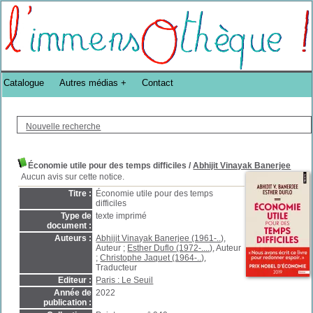
Bibliothèque DoucheFLUX Bibliotheek -->
Catalogue
Autres médias
Contact
Nouvelle recherche
Économie utile pour des temps difficiles
/
Abhijit Vinayak Banerjee
Aucun avis sur cette notice.
Titre :
Économie utile pour des temps
difficiles
Type de
texte imprimé
document :
Auteurs :
Abhijit Vinayak Banerjee (1961-..)
,
Auteur ;
Esther Duflo (1972-....)
, Auteur
;
Christophe Jaquet (1964-..)
,
Traducteur
Editeur :
Paris : Le Seuil
Année de
2022
publication :