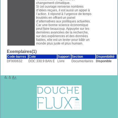
changement climatique.
Si cet ouvrage renverse nombres
d’idées reçues, il est aussi un appel à
l’action. Il répond à l’urgence de temps
troublés en offrant un panel
d’alternatives aux politiques actuelles.
Car une bonne science économique
peut faire beaucoup. Appuyée sur les
dernières avancées de la recherche,
sur des expériences et des données
fiables, elle est un levier pour bâtir un
monde plus juste et plus humain.
Exemplaires(1)
Code-barres
Cote
Support
Section
Disponibilité
DFX00632
DOC 330.9 BAN E
Livre
Documentaires
Disponible
A-
A
A+