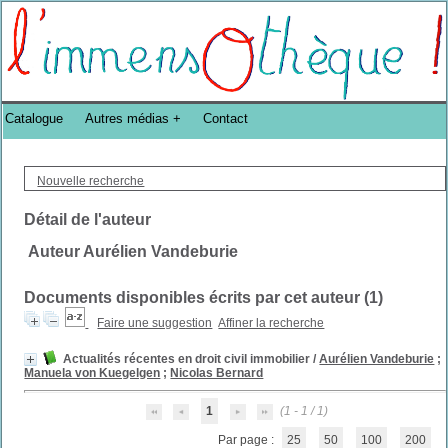
Bibliothèque DoucheFLUX Bibliotheek -->
Catalogue
Autres médias
Contact
Nouvelle recherche
Détail de l'auteur
Auteur Aurélien Vandeburie
Documents disponibles écrits par cet auteur (
1
)
Faire une suggestion
Affiner la recherche
Actualités récentes en droit civil immobilier
/
Aurélien Vandeburie
;
Manuela von Kuegelgen
;
Nicolas Bernard
1
(1 - 1 / 1)
Par page :
25
50
100
200