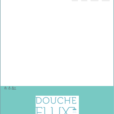
A-
A
A+