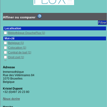
Affiner ou comparer
Localisation
Bibliothèque DoucheFlux
[1]
Mot-clé
Belgique
[1]
Colocation
[1]
Contrat de bail
[1]
Droit civil
[1]
Droit privé
[1]
Habitats alternatifs
[1]
Adresse
Immobilier
[1]
Immensothèque
Rue des Vétérinaires 84
Logement
[1]
1070 Bruxelles
Propriété privée
[1]
Belgique
Urbanisme
[1]
Kristel Dupont
Section
+32 (0)497 20 23 80
Documentaires
[1]
Nous écrire