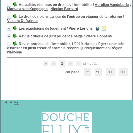
Actualités récentes en droit civil immobilier
/
Aurélien Vandeburie
;
Manuela von Kuegelgen
;
Nicolas Bernard
Le droit des biens au jour de l'entrée en vigueur de la réforme
/
Vincent Defraiteur
Les expulsions de logement
/
Pierre Leriche
Revue critique de jurisprudence belge
/
Pierre Coppens
Revue pratique de l'immobilier, 1/2019. Habitat léger : un mode
d'habiter en plein essor désormais reconnu juridiquement en Région
wallonne
1
(1 - 5 / 5)
Par page :
25
50
100
200
A-
A
A+