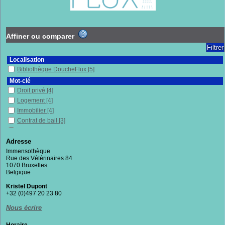
Affiner ou comparer
Localisation
Bibliothèque DoucheFlux
[5]
Mot-clé
Droit privé
[4]
Logement
[4]
Immobilier
[4]
Contrat de bail
[3]
Propriété privée
[3]
Belgique
[3]
Adresse
Habitats alternatifs
[2]
Immensothèque
Rue des Vétérinaires 84
Wallonie (Belgique)
[2]
1070 Bruxelles
Urbanisme
[2]
Belgique
Résidence principale
[2]
Kristel Dupont
Droit civil
[2]
+32 (0)497 20 23 80
Habitat
[1]
Nous écrire
Flandres (Belgique)
[1]
Expulsion
[1]