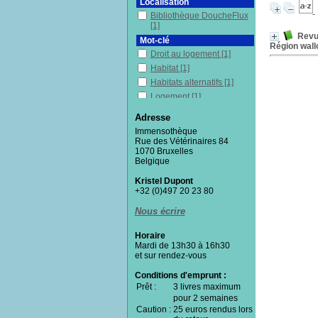
Localisation
Bibliothèque DoucheFlux
[1]
Revue
Mot-clé
Région wall
Droit au logement
[1]
Habitat
[1]
Habitats alternatifs
[1]
Logement
[1]
Résidence principale
[1]
Adresse
Urbanisme
[1]
Immensothèque
Wallonie (Belgique)
[1]
Rue des Vétérinaires 84
1070 Bruxelles
Section
Belgique
Documentaires
[1]
Kristel Dupont
+32 (0)497 20 23 80
Nous écrire
Horaire
Mardi de 13h30 à 16h30
et sur rendez-vous
Conditions d'emprunt :
Prêt :
3 livres maximum
pour 2 semaines
Caution :
25 euros rendus lors