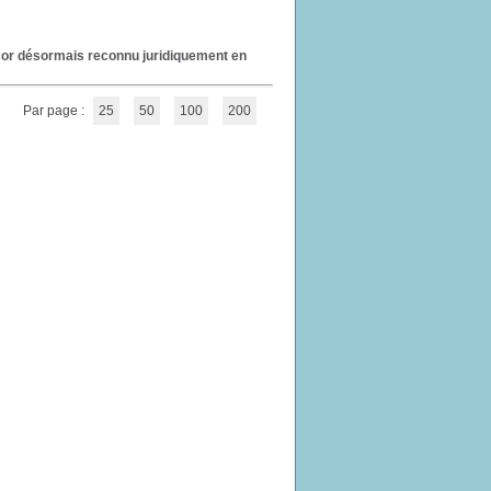
essor désormais reconnu juridiquement en
Par page :
25
50
100
200