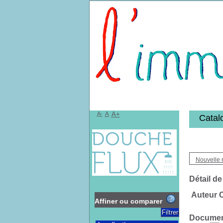
Bibliothèqu
A-
A
A+
Catal
Nouvelle 
Détail de
Auteur 
Affiner ou comparer
Document