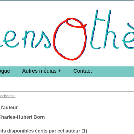
e DoucheFLUX Bibliotheek -->
ogue
Autres médias
Contact
recherche
 l'auteur
Charles-Hubert Born
s disponibles écrits par cet auteur (
1
)