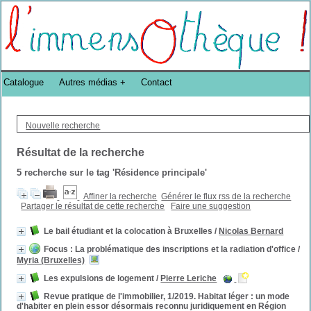
Bibliothèque DoucheFLUX Bibliotheek -->
Catalogue
Autres médias
Contact
Nouvelle recherche
Résultat de la recherche
5
recherche sur le tag
'Résidence principale'
Affiner la recherche
Générer le flux rss de la recherche
Partager le résultat de cette recherche
Faire une suggestion
Le bail étudiant et la colocation à Bruxelles
/
Nicolas Bernard
Focus : La problématique des inscriptions et la radiation d'office
/
Myria (Bruxelles)
Les expulsions de logement
/
Pierre Leriche
Revue pratique de l'immobilier, 1/2019. Habitat léger : un mode
d'habiter en plein essor désormais reconnu juridiquement en Région