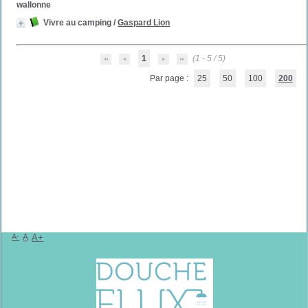
wallonne
Vivre au camping
/
Gaspard Lion
1
(1 - 5 / 5)
Par page :
25
50
100
200
A-
A
A+