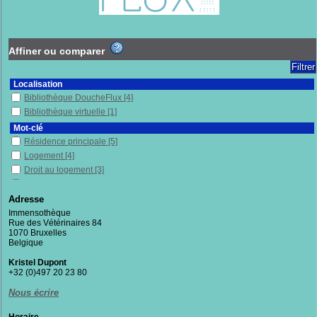
Affiner ou comparer
Localisation
Bibliothèque DoucheFlux
[4]
Bibliothèque virtuelle
[1]
Mot-clé
Résidence principale
[5]
Logement
[4]
Droit au logement
[3]
Habitats alternatifs
[2]
Wallonie (Belgique)
[2]
Adresse
Propriété privée
[2]
Immensothèque
Rue des Vétérinaires 84
Habitat
[2]
1070 Bruxelles
Expulsion
[2]
Belgique
Droit privé
[2]
Kristel Dupont
Bruxelles (Belgique)
[2]
+32 (0)497 20 23 80
Contrat de bail
[2]
Nous écrire
Justice
[1]
Belgique
[1]