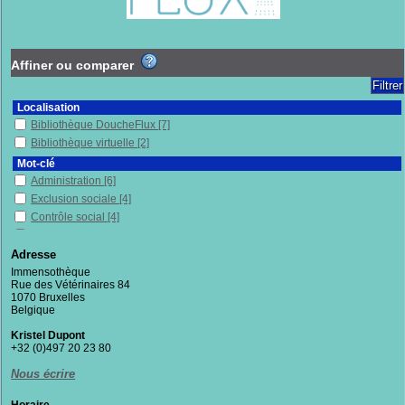
Affiner ou comparer
Localisation
Bibliothèque DoucheFlux
[7]
Bibliothèque virtuelle
[2]
Mot-clé
Administration
[6]
Exclusion sociale
[4]
Contrôle social
[4]
Belgique
[4]
Services publics
[3]
Adresse
Sociologie
[3]
Immensothèque
Rue des Vétérinaires 84
Service social
[2]
1070 Bruxelles
Office des étrangers
[2]
Belgique
Accompagnement
[2]
Kristel Dupont
Enquête
[2]
+32 (0)497 20 23 80
Politique publique
[2]
Nous écrire
Droit d'asile
[2]
Discrimination
[2]