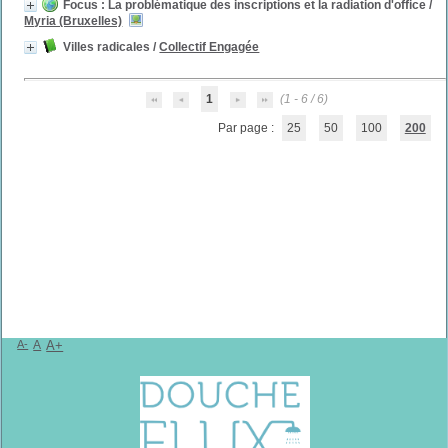
Focus : La problématique des inscriptions et la radiation d'office
/
Myria (Bruxelles)
Villes radicales
/
Collectif Engagée
1
(1 - 6 / 6)
Par page :
25
50
100
200
A-
A
A+