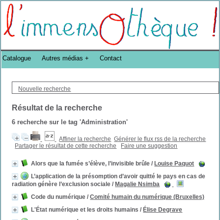
Bibliothèque DoucheFLUX Bibliotheek -->
Catalogue
Autres médias
Contact
Nouvelle recherche
Résultat de la recherche
6
recherche sur le tag
'Administration'
Affiner la recherche
Générer le flux rss de la recherche
Partager le résultat de cette recherche
Faire une suggestion
Alors que la fumée s’élève, l’invisible brûle
/
Louise Paquot
L’application de la présomption d’avoir quitté le pays en cas de
radiation génère l’exclusion sociale
/
Magalie Nsimba
Code du numérique
/
Comité humain du numérique (Bruxelles)
L'État numérique et les droits humains
/
Élise Degrave