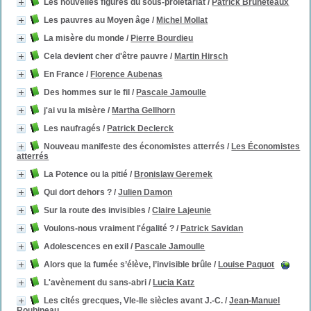
Les nouvelles figures du sous-prolétariat
/
Patrick Bruneteaux
Les pauvres au Moyen âge
/
Michel Mollat
La misère du monde
/
Pierre Bourdieu
Cela devient cher d'être pauvre
/
Martin Hirsch
En France
/
Florence Aubenas
Des hommes sur le fil
/
Pascale Jamoulle
j'ai vu la misère
/
Martha Gellhorn
Les naufragés
/
Patrick Declerck
Nouveau manifeste des économistes atterrés
/
Les Économistes
atterrés
La Potence ou la pitié
/
Bronislaw Geremek
Qui dort dehors ?
/
Julien Damon
Sur la route des invisibles
/
Claire Lajeunie
Voulons-nous vraiment l'égalité ?
/
Patrick Savidan
Adolescences en exil
/
Pascale Jamoulle
Alors que la fumée s’élève, l’invisible brûle
/
Louise Paquot
L'avènement du sans-abri
/
Lucia Katz
Les cités grecques, VIe-IIe siècles avant J.-C.
/
Jean-Manuel
Roubineau