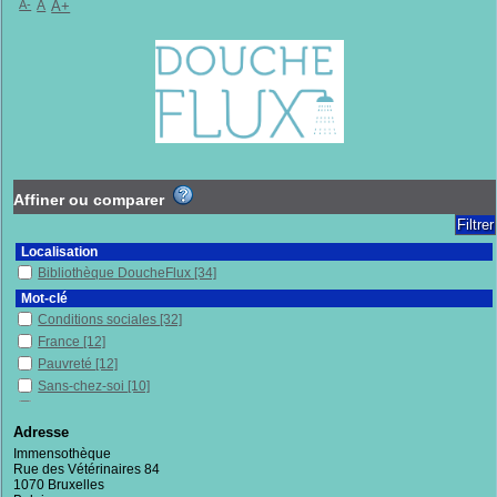
A-
A
A+
Affiner ou comparer
Localisation
Bibliothèque DoucheFlux
[34]
Mot-clé
Conditions sociales
[32]
France
[12]
Pauvreté
[12]
Sans-chez-soi
[10]
Enquête
[8]
Exclusion sociale
[8]
Adresse
Inégalités sociales
[6]
Immensothèque
Rue des Vétérinaires 84
Sociologie
[6]
1070 Bruxelles