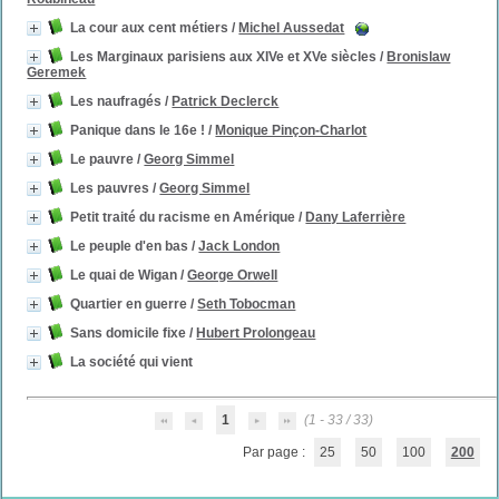
La cour aux cent métiers
/
Michel Aussedat
Les Marginaux parisiens aux XIVe et XVe siècles
/
Bronislaw
Geremek
Les naufragés
/
Patrick Declerck
Panique dans le 16e !
/
Monique Pinçon-Charlot
Le pauvre
/
Georg Simmel
Les pauvres
/
Georg Simmel
Petit traité du racisme en Amérique
/
Dany Laferrière
Le peuple d'en bas
/
Jack London
Le quai de Wigan
/
George Orwell
Quartier en guerre
/
Seth Tobocman
Sans domicile fixe
/
Hubert Prolongeau
La société qui vient
1
(1 - 33 / 33)
Par page :
25
50
100
200