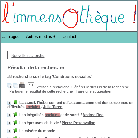
Bibliothèque DoucheFLUX Bibliotheek -->
Catalogue
Autres médias
Contact
Nouvelle recherche
Résultat de la recherche
33
recherche sur le tag
'Conditions sociales'
Affiner la recherche
Générer le flux rss de la recherche
Partager le résultat de cette recherche
Faire une suggestion
L'accueil, l'hébergement et l'accompagnement des personnes en
difficultés
sociales
/
Julie Turco
Les inégalités
sociales
et de santé
/
Andrea Rea
Les épreuves de la vie
/
Pierre Rosanvallon
La misère du monde