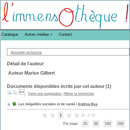
Bibliothèque DoucheFLUX Bibliotheek -->
Catalogue
Autres médias
Contact
Nouvelle recherche
Détail de l'auteur
Auteur Marius Gilbert
Documents disponibles écrits par cet auteur (
1
)
Faire une suggestion
Affiner la recherche
Les inégalités sociales et de santé
/
Andrea Rea
1
(1 - 1 / 1)
Par page :
25
50
100
200