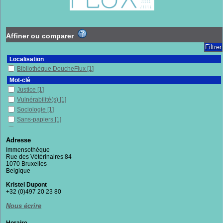
Affiner ou comparer
Localisation
Bibliothèque DoucheFlux
[1]
Mot-clé
Justice
[1]
Vulnérabilité(s)
[1]
Sociologie
[1]
Sans-papiers
[1]
Sans-chez-soi
[1]
Précarité
[1]
Adresse
Politique sanitaire
[1]
Immensothèque
Rue des Vétérinaires 84
Politique publique
[1]
1070 Bruxelles
Politique économique
[1]
Belgique
Montréal (Canada)
[1]
Kristel Dupont
Anthropologie
[1]
+32 (0)497 20 23 80
Inégalités sociales de santé
[1]
Nous écrire
Inégalités sociales
[1]
Genève (Suisse)
[1]