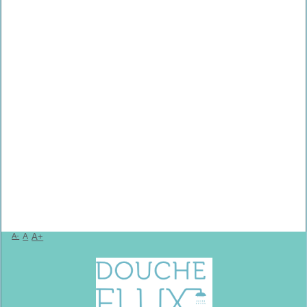
A-
A
A+