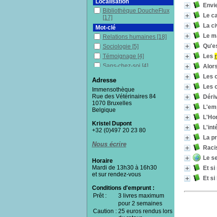
Localisation
Envie
Bibliothèque DoucheFlux
Le ca
[17]
La ci
Mot-clé
Le m
Relations humaines
[18]
Qu'es
Sociologie
[5]
Les
Témoignage
[4]
Sans-chez-soi
[4]
Alors
Enquête
[4]
Les c
Adresse
Solidarité
[4]
Les 
Immensothèque
Interaction sociale
[4]
Rue des Vétérinaires 84
Déri
1070 Bruxelles
Belgique
[4]
L'emp
Belgique
Centre d'accueil
[3]
L'Ho
Kristel Dupont
Citoyenneté
[3]
L'int
+32 (0)497 20 23 80
Individu et société
[3]
La pr
Urbanisme
[3]
Nous écrire
Raci
Hébergement
[3]
Le se
Horaire
Entretiens
[2]
Mardi de 13h30 à 16h30
Et si
Dimension sociale
[2]
et sur rendez-vous
Et si
Discrimination
[2]
Conditions d'emprunt :
Domination
[2]
Prêt :
3 livres maximum
Inégalités sociales
[2]
pour 2 semaines
Caution :
Hospitalité
25 euros rendus lors
[2]