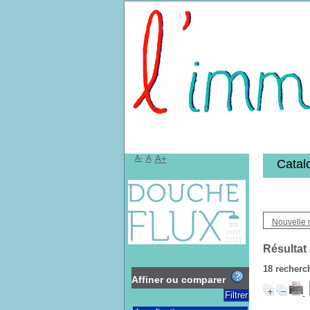
Bibliothèqu
A-
A
A+
Catal
Nouvelle 
Résultat
18
recherch
Affiner ou comparer