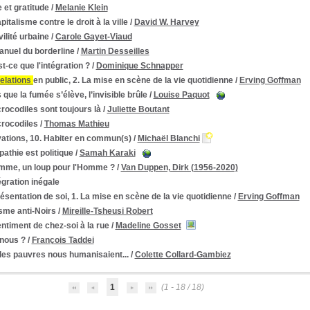
 et gratitude
/
Melanie Klein
pitalisme contre le droit à la ville
/
David W. Harvey
vilité urbaine
/
Carole Gayet-Viaud
anuel du borderline
/
Martin Desseilles
t-ce que l'intégration ?
/
Dominique Schnapper
relations
en public, 2. La mise en scène de la vie quotidienne
/
Erving Goffman
 que la fumée s’élève, l’invisible brûle
/
Louise Paquot
rocodiles sont toujours là
/
Juliette Boutant
crocodiles
/
Thomas Mathieu
vations, 10. Habiter en commun(s)
/
Michaël Blanchi
athie est politique
/
Samah Karaki
mme, un loup pour l'Homme ?
/
Van Duppen, Dirk (1956-2020)
égration inégale
ésentation de soi, 1. La mise en scène de la vie quotidienne
/
Erving Goffman
sme anti-Noirs
/
Mireille-Tsheusi Robert
ntiment de chez-soi à la rue
/
Madeline Gosset
 nous ?
/
François Taddei
 les pauvres nous humanisaient...
/
Colette Collard-Gambiez
1
(1 - 18 / 18)