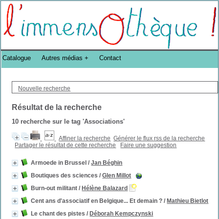
Bibliothèque DoucheFLUX Bibliotheek -->
Catalogue
Autres médias
Contact
Nouvelle recherche
Résultat de la recherche
10
recherche sur le tag
'Associations'
Affiner la recherche
Générer le flux rss de la recherche
Partager le résultat de cette recherche
Faire une suggestion
Armoede in Brussel
/
Jan Béghin
Boutiques des sciences
/
Glen Millot
Burn-out militant
/
Hélène Balazard
Cent ans d'associatif en Belgique... Et demain ?
/
Mathieu Bietlot
Le chant des pistes
/
Déborah Kempczynski