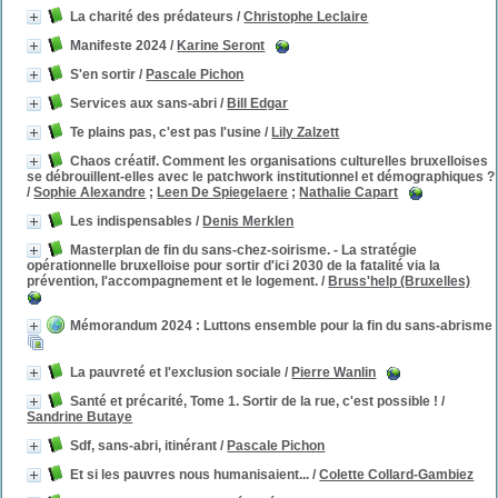
La charité des prédateurs
/
Christophe Leclaire
Manifeste 2024
/
Karine Seront
S'en sortir
/
Pascale Pichon
Services aux sans-abri
/
Bill Edgar
Te plains pas, c'est pas l'usine
/
Lily Zalzett
Chaos créatif. Comment les organisations culturelles bruxelloises
se débrouillent-elles avec le patchwork institutionnel et démographiques ?
/
Sophie Alexandre
;
Leen De Spiegelaere
;
Nathalie Capart
Les indispensables
/
Denis Merklen
Masterplan de fin du sans-chez-soirisme. - La stratégie
opérationnelle bruxelloise pour sortir d'ici 2030 de la fatalité via la
prévention, l'accompagnement et le logement.
/
Bruss'help (Bruxelles)
Mémorandum 2024 : Luttons ensemble pour la fin du sans-abrisme
La pauvreté et l'exclusion sociale
/
Pierre Wanlin
Santé et précarité, Tome 1. Sortir de la rue, c'est possible !
/
Sandrine Butaye
Sdf, sans-abri, itinérant
/
Pascale Pichon
Et si les pauvres nous humanisaient...
/
Colette Collard-Gambiez