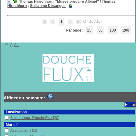
Thomas Hirschhorn, "Musée précaire Albinet"
/
Thomas
Hirschhorn
;
Guillaume Désanges
1
(1 - 10 / 10)
Par page :
25
50
100
200
A-
A
A+
Affiner ou comparer
Localisation
Bibliothèque DoucheFlux
[20]
Mot-clé
Associations
[19]