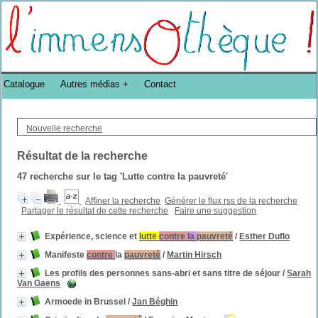
Bibliothèque DoucheFLUX Bibliotheek -->
Catalogue
Autres médias
Contact
Nouvelle recherche
Résultat de la recherche
47
recherche sur le tag
'Lutte contre la pauvreté'
Affiner la recherche
Générer le flux rss de la recherche
Partager le résultat de cette recherche
Faire une suggestion
Expérience, science et
lutte
contre
la
pauvreté
/
Esther Duflo
Manifeste
contre
la
pauvreté
/
Martin Hirsch
Les profils des personnes sans-abri et sans titre de séjour
/
Sarah
Van Gaens
Armoede in Brussel
/
Jan Béghin