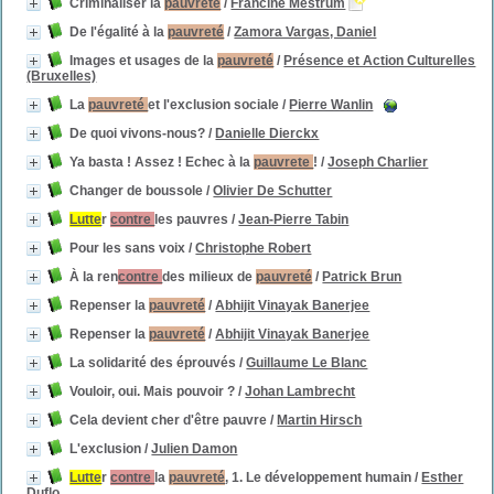
Criminaliser la
pauvreté
/
Francine Mestrum
De l'égalité à la
pauvreté
/
Zamora Vargas, Daniel
Images et usages de la
pauvreté
/
Présence et Action Culturelles
(Bruxelles)
La
pauvreté
et l'exclusion sociale
/
Pierre Wanlin
De quoi vivons-nous?
/
Danielle Dierckx
Ya basta ! Assez ! Echec à la
pauvrete
!
/
Joseph Charlier
Changer de boussole
/
Olivier De Schutter
Lutte
r
contre
les pauvres
/
Jean-Pierre Tabin
Pour les sans voix
/
Christophe Robert
À la ren
contre
des milieux de
pauvreté
/
Patrick Brun
Repenser la
pauvreté
/
Abhijit Vinayak Banerjee
Repenser la
pauvreté
/
Abhijit Vinayak Banerjee
La solidarité des éprouvés
/
Guillaume Le Blanc
Vouloir, oui. Mais pouvoir ?
/
Johan Lambrecht
Cela devient cher d'être pauvre
/
Martin Hirsch
L'exclusion
/
Julien Damon
Lutte
r
contre
la
pauvreté
, 1. Le développement humain
/
Esther
Duflo