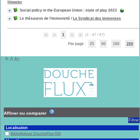
Höweler
Social policy in the European Union : state of play 2023
Le thésaurus de l'immensité
/
Le Syndicat des immenses
1
(1 - 47 / 47)
Par page :
25
50
100
200
A-
A
A+
Affiner ou comparer
Localisation
Bibliothèque DoucheFlux
[56]