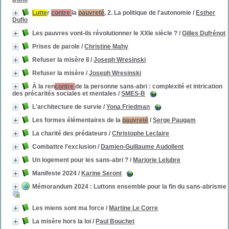
Lutte
r
contre
la
pauvreté
, 2. La politique de l'autonomie
/
Esther
Duflo
Les pauvres vont-ils révolutionner le XXIe siècle ?
/
Gilles Dufrénot
Prises de parole
/
Christine Mahy
Refuser la misère II
/
Joseph Wresinski
Refuser la misère
/
Joseph Wresinski
À la ren
contre
de la personne sans-abri : complexité et intrication
des précarités sociales et mentales
/
SMES-B
L'architecture de survie
/
Yona Friedman
Les formes élémentaires de la
pauvreté
/
Serge Paugam
La charité des prédateurs
/
Christophe Leclaire
Combattre l'exclusion
/
Damien-Guillaume Audollent
Un logement pour les sans-abri ?
/
Marjorie Lelubre
Manifeste 2024
/
Karine Seront
Mémorandum 2024 : Luttons ensemble pour la fin du sans-abrisme
Les miens sont ma force
/
Martine Le Corre
La misère hors la loi
/
Paul Bouchet