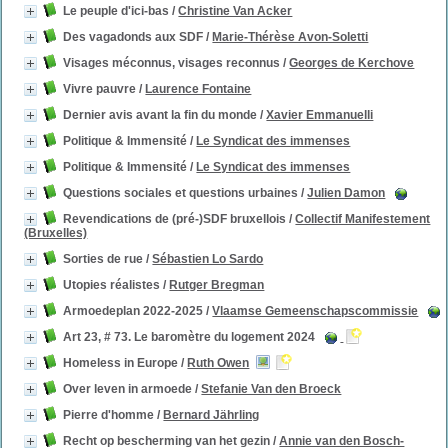
Le peuple d'ici-bas
/
Christine Van Acker
Des vagadonds aux SDF
/
Marie-Thérèse Avon-Soletti
Visages méconnus, visages reconnus
/
Georges de Kerchove
Vivre pauvre
/
Laurence Fontaine
Dernier avis avant la fin du monde
/
Xavier Emmanuelli
Politique & Immensité
/
Le Syndicat des immenses
Politique & Immensité
/
Le Syndicat des immenses
Questions sociales et questions urbaines
/
Julien Damon
Revendications de (pré-)SDF bruxellois
/
Collectif Manifestement
(Bruxelles)
Sorties de rue
/
Sébastien Lo Sardo
Utopies réalistes
/
Rutger Bregman
Armoedeplan 2022-2025
/
Vlaamse Gemeenschapscommissie
Art 23, # 73. Le baromètre du logement 2024
Homeless in Europe
/
Ruth Owen
Over leven in armoede
/
Stefanie Van den Broeck
Pierre d'homme
/
Bernard Jährling
Recht op bescherming van het gezin
/
Annie van den Bosch-