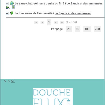
Le sans-chez-soirisme : suite ou fin ?
/
Le Syndicat des immenses
Le thésaurus de l'immensité
/
Le Syndicat des immenses
1
(1 - 6 / 6)
Par page :
25
50
100
200
A-
A
A+