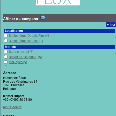
Affiner ou comparer
Localisation
Bibliothèque DoucheFlux
[4]
Bibliothèque virtuelle
[1]
Mot-clé
Sans-chez-soi
[6]
Bruxelles (Belgique)
[5]
Mal logés
[5]
Immenses
[5]
Logement
[4]
Adresse
Politique sociale
[4]
Immensothèque
Rue des Vétérinaires 84
Thésaurus
[3]
1070 Bruxelles
Lutte contre la pauvreté
[3]
Belgique
Mots
[3]
Kristel Dupont
Logements sociaux
[2]
+32 (0)497 20 23 80
Maltraitance
[2]
Nous écrire
Nécropolitique
[2]
Pauvres en milieu urbain
[2]