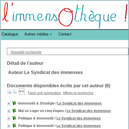
Bibliothèque DoucheFLUX Bibliotheek -->
Catalogue
Autres médias
Contact
Nouvelle recherche
Détail de l'auteur
Auteur Le Syndicat des immenses
Documents disponibles écrits par cet auteur (
6
)
Faire une suggestion
Affiner la recherche
Immensité & Stratégie
/
Le Syndicat des immenses
Mal se Loger en cinq étapes
/
Le Syndicat des immenses
Politique & Immensité
/
Le Syndicat des immenses
Politique & Immensité
/
Le Syndicat des immenses