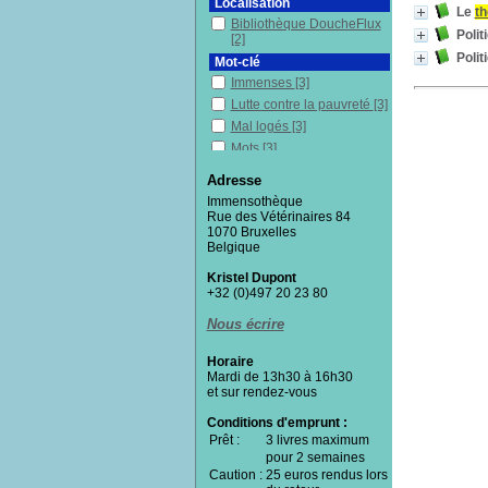
Localisation
Le
t
Bibliothèque DoucheFlux
Poli
[2]
Poli
Mot-clé
Immenses
[3]
Lutte contre la pauvreté
[3]
Mal logés
[3]
Mots
[3]
Bruxelles (Belgique)
[3]
Adresse
Thésaurus
[3]
Immensothèque
Sans-chez-soi
[3]
Rue des Vétérinaires 84
1070 Bruxelles
Travail social
[2]
Belgique
Covid-19
[2]
Kristel Dupont
Discrimination
[2]
+32 (0)497 20 23 80
Logement
[2]
Maltraitance
[2]
Nous écrire
Pauvres en milieu urbain
[2]
Horaire
Mardi de 13h30 à 16h30
Politique sociale
[2]
et sur rendez-vous
Nécropolitique
[1]
Conditions d'emprunt :
Sans-papiers
[1]
Prêt :
3 livres maximum
Résistance politique
[1]
pour 2 semaines
Précarité
[1]
Caution :
25 euros rendus lors