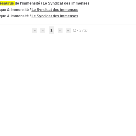
hésaurus
de l'immensité
/
Le Syndicat des immenses
tique & Immensité
/
Le Syndicat des immenses
tique & Immensité
/
Le Syndicat des immenses
1
(1 - 3 / 3)