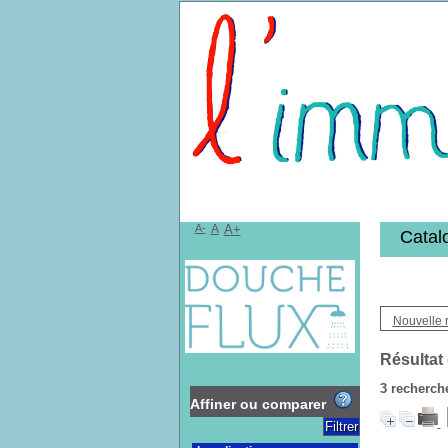
Bibliothèqu
A-
A
A+
Catal
Nouvelle 
Résultat
3
recherche
Affiner ou comparer