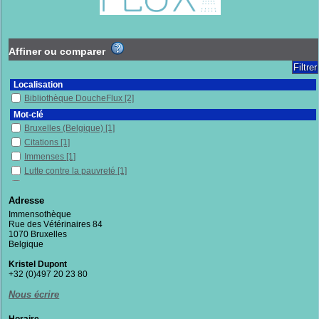
Affiner ou comparer
Localisation
Bibliothèque DoucheFlux
[2]
Mot-clé
Bruxelles (Belgique)
[1]
Citations
[1]
Immenses
[1]
Lutte contre la pauvreté
[1]
Mal logés
[1]
Mots
[1]
Adresse
Pauvreté
[1]
Immensothèque
Rue des Vétérinaires 84
Précarité
[1]
1070 Bruxelles
Prison
[1]
Belgique
Résistance politique
[1]
Kristel Dupont
Sans-chez-soi
[1]
+32 (0)497 20 23 80
Sans-papiers
[1]
Nous écrire
Thésaurus
[1]
Section