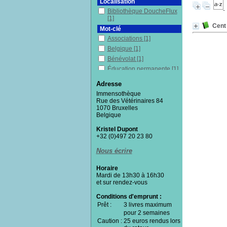
Localisation
Bibliothèque DoucheFlux
[1]
Cent 
Mot-clé
Associations
[1]
Belgique
[1]
Bénévolat
[1]
Éducation permanente
[1]
Histoire
[1]
Adresse
Lutte
[1]
Immensothèque
Politique sociale
[1]
Rue des Vétérinaires 84
1070 Bruxelles
Travail social
[1]
Belgique
Section
Kristel Dupont
Documentaires
[1]
+32 (0)497 20 23 80
Nous écrire
Horaire
Mardi de 13h30 à 16h30
et sur rendez-vous
Conditions d'emprunt :
Prêt :
3 livres maximum
pour 2 semaines
Caution :
25 euros rendus lors