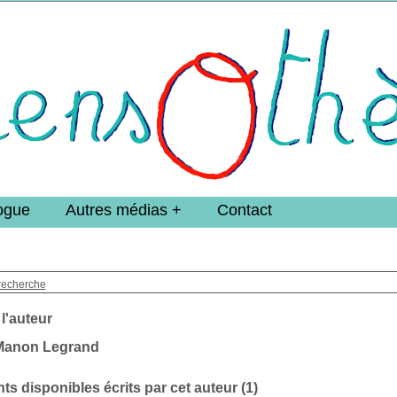
e DoucheFLUX Bibliotheek -->
ogue
Autres médias
Contact
recherche
 l'auteur
Manon Legrand
s disponibles écrits par cet auteur (
1
)