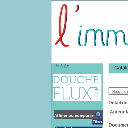
Bibliothèqu
A-
A
A+
Catal
Nouvelle 
Détail de
Auteur 
Affiner ou comparer
Document