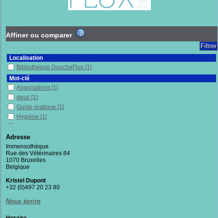
Affiner ou comparer
Localisation
Bibliothèque DoucheFlux
[1]
Mot-clé
Associations
[1]
deuil
[1]
Guide pratique
[1]
Hygiène
[1]
Pauvres
[1]
Réinsertion
[1]
Adresse
Sans-chez-soi
[1]
Immensothèque
Rue des Vétérinaires 84
Santé mentale
[1]
1070 Bruxelles
Santé physique
[1]
Belgique
Toxicomanie
[1]
Kristel Dupont
Section
+32 (0)497 20 23 80
Documentaires
[1]
Nous écrire