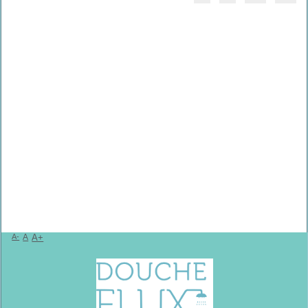
A-
A
A+