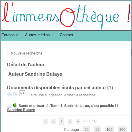
Bibliothèque DoucheFLUX Bibliotheek -->
Catalogue
Autres médias
Contact
Nouvelle recherche
Détail de l'auteur
Auteur Sandrine Butaye
Documents disponibles écrits par cet auteur (
1
)
Faire une suggestion
Affiner la recherche
Santé et précarité, Tome 1. Sortir de la rue, c'est possible !
/
Sandrine Butaye
1
(1 - 1 / 1)
Par page :
25
50
100
200