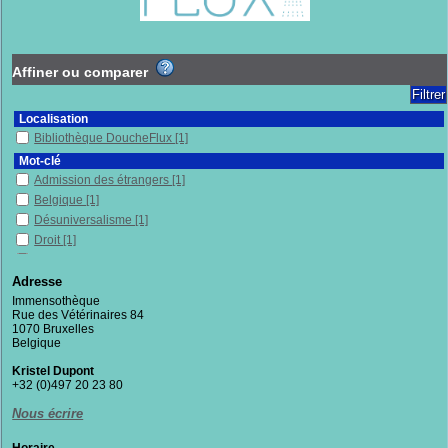
Affiner ou comparer
Localisation
Bibliothèque DoucheFlux
[1]
Mot-clé
Admission des étrangers
[1]
Belgique
[1]
Désuniversalisme
[1]
Droit
[1]
Droit d'asile
[1]
Exclusion sociale
[1]
Adresse
Exil
[1]
Immensothèque
Rue des Vétérinaires 84
Migrants
[1]
1070 Bruxelles
Office des étrangers
[1]
Belgique
Philosophie
[1]
Kristel Dupont
Réfugiés
[1]
+32 (0)497 20 23 80
Sans-papiers
[1]
Nous écrire
Section
Documentaires
[1]