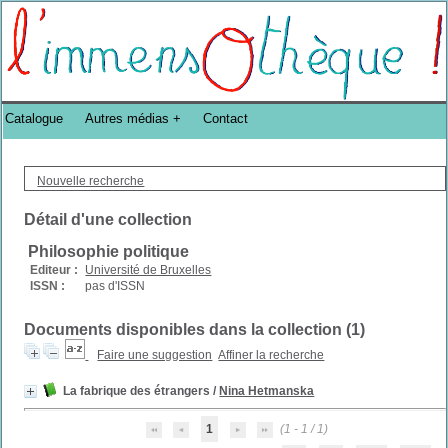
Bibliothèque DoucheFLUX Bibliotheek -->
Catalogue
Autres médias
Contact
Nouvelle recherche
Détail d'une collection
Philosophie politique
Editeur :
Université de Bruxelles
ISSN :
pas d'ISSN
Documents disponibles dans la collection (
1
)
Faire une suggestion
Affiner la recherche
La fabrique des étrangers
/
Nina Hetmanska
1
(1 - 1 / 1)