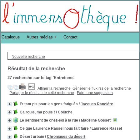
Bibliothèque DoucheFLUX Bibliotheek -->
Catalogue
Autres médias
Contact
Nouvelle recherche
Résultat de la recherche
27
recherche sur le tag
'Entretiens'
Affiner la recherche
Générer le flux rss de la recherche
Partager le résultat de cette recherche
Faire une suggestion
Et tant pis pour les gens fatigués
/
Jacques Rancière
Ça roule, ma poule !
/
Coluche
Le sentiment de chez-soi à la rue
/
Madeline Gosset
Ce que Laurence Rassel nous fait faire
/
Laurence Rassel
Désert urbain
/
Chroniques du désert