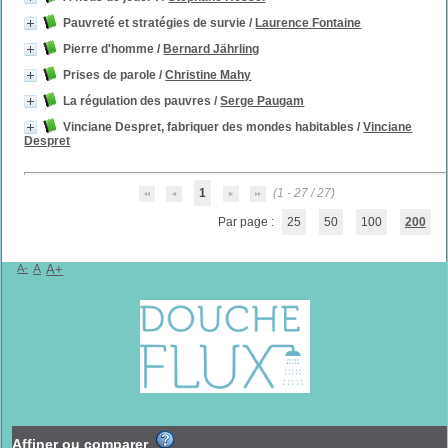
Pauvreté et stratégies de survie
/
Laurence Fontaine
Pierre d'homme
/
Bernard Jährling
Prises de parole
/
Christine Mahy
La régulation des pauvres
/
Serge Paugam
Vinciane Despret, fabriquer des mondes habitables
/
Vinciane
Despret
1
(1 - 27 / 27)
Par page :
25
50
100
200
A-
A
A+
Affiner ou comparer