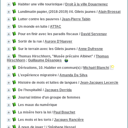
Habiter une ville touristique
/
Droit à la ville Douarnenez
Lundimatin papier, (2018-2019) #4. Gilets jaunes
/
Alain Brossat
Lutter contre les pauvres
/
Jean-Pierre Tabin
Un monde en lutte
/
ATTAC
Pour en finir avec les paradis fiscaux
/
David Servenay
Sortir de la rue
/
Aurore D'Haeyer
Sur le terrain avec les Gilets jaunes
/
Anne Dufresne
Thomas Hirschhorn, "Musée précaire Albinet"
/
Thomas
Hirschhorn
;
Guillaume Désanges
Dérivations, 10. Habiter en commun(s)
/
Michaël Blanchi
L'expérience migratoire
/
Amanda Da Silva
Histoire de mots et luttes de langues
/
Jean-Jacques Lecercle
De l'hospitalité
/
Jacques Derrida
Journal intime d’un groupe de femmes
Les maux du numérique
La misère hors la loi
/
Paul Bouchet
Les mots et les torts
/
Jacques Rancière
À nous de jouer !
/
Stéphane Hessel