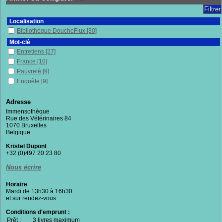
Localisation
Bibliothèque DoucheFlux
[30]
Mot-clé
Entretiens
[27]
France
[10]
Pauvreté
[9]
Enquête
[9]
Politique publique
[7]
Citoyenneté
[6]
Adresse
Immenses
[5]
Immensothèque
Rue des Vétérinaires 84
Conditions de vie
[5]
1070 Bruxelles
Philosophie
[5]
Belgique
Lutte
[5]
Kristel Dupont
Belgique
[5]
+32 (0)497 20 23 80
Témoignage
[5]
Nous écrire
Vulnérabilité(s)
[5]
Logement
[5]
Horaire
Mots
[4]
Mardi de 13h30 à 16h30
et sur rendez-vous
Sans-chez-soi
[4]
Solidarité
[4]
Conditions d'emprunt :
Prêt :
Lutte contre la pauvreté
3 livres maximum
[4]