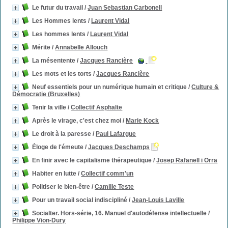
Le futur du travail
/
Juan Sebastian Carbonell
Les Hommes lents
/
Laurent Vidal
Les hommes lents
/
Laurent Vidal
Mérite
/
Annabelle Allouch
La mésentente
/
Jacques Rancière
Les mots et les torts
/
Jacques Rancière
Neuf essentiels pour un numérique humain et critique
/
Culture &
Démocratie (Bruxelles)
Tenir la ville
/
Collectif Asphalte
Après le virage, c'est chez moi
/
Marie Kock
Le droit à la paresse
/
Paul Lafargue
Éloge de l'émeute
/
Jacques Deschamps
En finir avec le capitalisme thérapeutique
/
Josep Rafanell i Orra
Habiter en lutte
/
Collectif comm'un
Politiser le bien-être
/
Camille Teste
Pour un travail social indiscipliné
/
Jean-Louis Laville
Socialter. Hors-série, 16. Manuel d'autodéfense intellectuelle
/
Philippe Vion-Dury