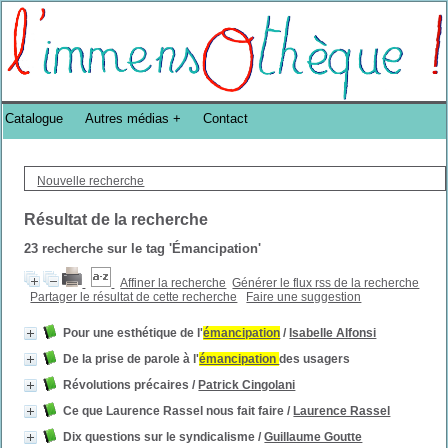
Bibliothèque DoucheFLUX Bibliotheek -->
Catalogue
Autres médias
Contact
Nouvelle recherche
Résultat de la recherche
23
recherche sur le tag
'Émancipation'
Affiner la recherche
Générer le flux rss de la recherche
Partager le résultat de cette recherche
Faire une suggestion
Pour une esthétique de l'
émancipation
/
Isabelle Alfonsi
De la prise de parole à l'
émancipation
des usagers
Révolutions précaires
/
Patrick Cingolani
Ce que Laurence Rassel nous fait faire
/
Laurence Rassel
Dix questions sur le syndicalisme
/
Guillaume Goutte