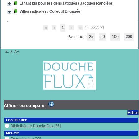
Et tant pis pour les gens fatigués
/
Jacques Rancière
Villes radicales
/
Collectif Engagée
1
(1 - 23 / 23)
Par page :
25
50
100
200
A-
A
A+
Affiner ou comparer
Localisation
Bibliothèque DoucheFlux
[25]
Mot-clé