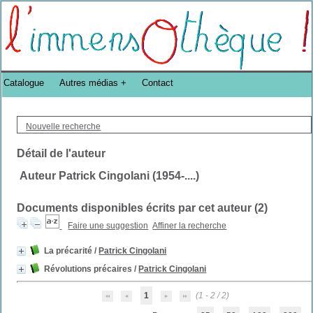
Bibliothèque DoucheFLUX Bibliotheek -->
Catalogue
Autres médias
Contact
Nouvelle recherche
Détail de l'auteur
Auteur Patrick Cingolani (1954-....)
Documents disponibles écrits par cet auteur (
2
)
Faire une suggestion
Affiner la recherche
La précarité
/
Patrick Cingolani
Révolutions précaires
/
Patrick Cingolani
1
(1 - 2 / 2)