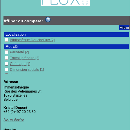
Affiner ou comparer
Localisation
Bibliothèque DoucheFlux
[2]
Mot-clé
Pauvreté
[2]
Travail précaire
[2]
Chômage
[1]
Dimension sociale
[1]
Émancipation
[1]
France
[1]
Adresse
Précarité
[1]
Immensothèque
Rue des Vétérinaires 84
Solidarité
[1]
1070 Bruxelles
Belgique
Section
Documentaires
[2]
Kristel Dupont
+32 (0)497 20 23 80
Nous écrire