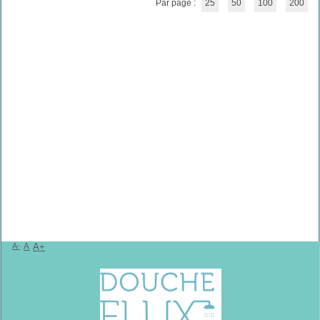
Par page :
25
50
100
200
A-
A
A+