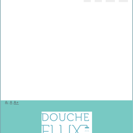
A-
A
A+