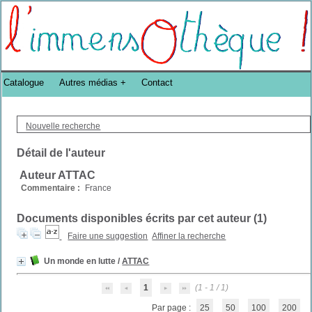
Bibliothèque DoucheFLUX Bibliotheek -->
Catalogue
Autres médias
Contact
Nouvelle recherche
Détail de l'auteur
Auteur ATTAC
Commentaire :
France
Documents disponibles écrits par cet auteur (
1
)
Faire une suggestion
Affiner la recherche
Un monde en lutte
/
ATTAC
1
(1 - 1 / 1)
Par page :
25
50
100
200