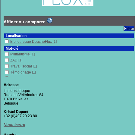
Affiner ou comparer
Localisation
Bibliothèque DoucheFlux
[1]
Mot-clé
Militantisme
[1]
ZAD
[1]
Travail social
[1]
Témoignage
[1]
Racisme
[1]
Précarité
[1]
Adresse
Néolibéralisme
[1]
Immensothèque
Rue des Vétérinaires 84
Mouvements sociaux
[1]
1070 Bruxelles
Mondialisation
[1]
Belgique
Agriculture
[1]
Kristel Dupont
Lutte
[1]
+32 (0)497 20 23 80
Géopolitique
[1]
Nous écrire
Forces de l'ordre
[1]
Féminisme
[1]