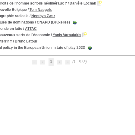
roits de l'homme sont-ils néolibéraux ?
/
Danièle Lochak
uvelle Belgique
/
Tom Naegels
ographie radicale
/
Nepthys Zwer
ques de dominations
/
CNAPD (Bruxelles)
onde en lutte
/
ATTAC
nouveaux serfs de l'économie
/
Yanis Varoufakis
terrir ?
/
Bruno Latour
l policy in the European Union : state of play 2023
1
(1 - 8 / 8)