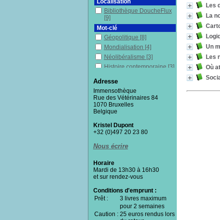
Localisation
Les d
Bibliothèque DoucheFlux
La no
[9]
Cart
Mot-clé
Logi
Géopolitique
[8]
Un m
Mondialisation
[4]
Les 
Néolibéralisme
[3]
Histoire contemporaine
[3]
Où at
Démocratie
[3]
Socia
Adresse
Environnement
[2]
Immensothèque
Sciences Politiques
[2]
Rue des Vétérinaires 84
1070 Bruxelles
Écologie
[2]
Belgique
Droits sociaux
[2]
Kristel Dupont
Digitalisation
[2]
+32 (0)497 20 23 80
Capitalisme
[2]
Civisme
[1]
Nous écrire
Collapsologie
[1]
Horaire
Inégalités sociales
[1]
Mardi de 13h30 à 16h30
Interaction sociale
[1]
et sur rendez-vous
Justice sociale
[1]
Conditions d'emprunt :
Libéralisme économique
Prêt :
3 livres maximum
[1]
pour 2 semaines
Lutte
[1]
Caution :
25 euros rendus lors