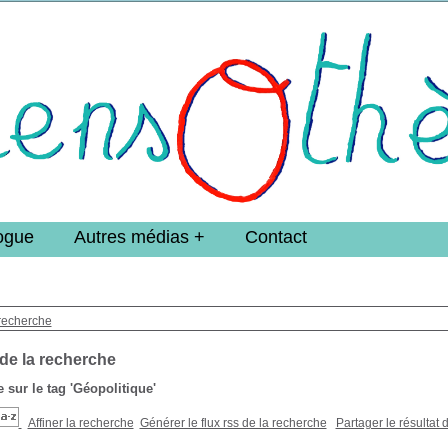
e DoucheFLUX Bibliotheek -->
ogue
Autres médias
Contact
recherche
 de la recherche
 sur le tag
'Géopolitique'
Affiner la recherche
Générer le flux rss de la recherche
Partager le résultat 