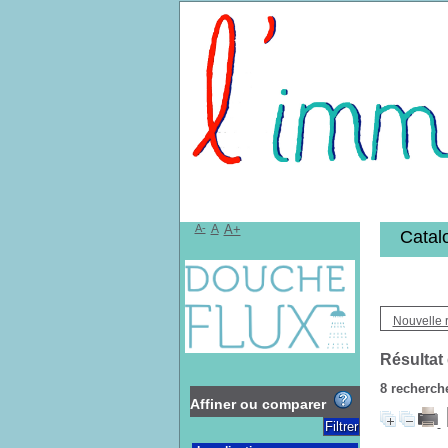
Bibliothèqu
A-
A
A+
Catal
Nouvelle 
Résultat
8
recherche
Affiner ou comparer