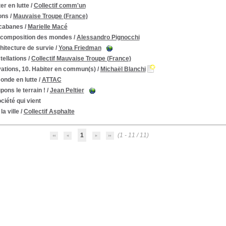
er en lutte
/
Collectif comm'un
ons
/
Mauvaise Troupe (France)
cabanes
/
Marielle Macé
ecomposition des mondes
/
Alessandro Pignocchi
hitecture de survie
/
Yona Friedman
ellations
/
Collectif Mauvaise Troupe (France)
vations, 10. Habiter en commun(s)
/
Michaël Blanchi
onde en lutte
/
ATTAC
ons le terrain !
/
Jean Peltier
ciété qui vient
la ville
/
Collectif Asphalte
1
(1 - 11 / 11)