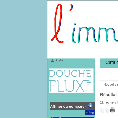
Bibliothèqu
A-
A
A+
Catal
Nouvelle 
Résultat
11
recherch
Affiner ou comparer