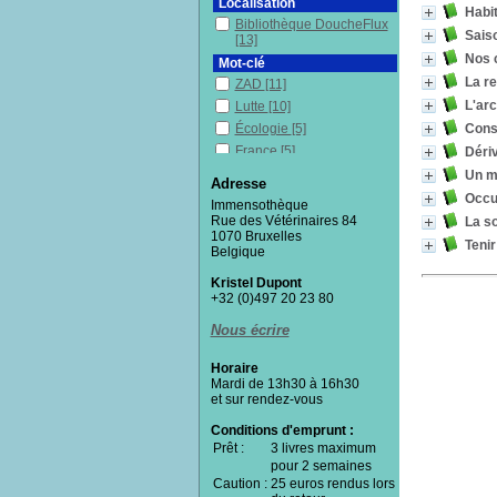
Localisation
Habit
Bibliothèque DoucheFlux
Sais
[13]
Nos 
Mot-clé
La r
ZAD
[11]
L'arc
Lutte
[10]
Const
Écologie
[5]
France
[5]
Déri
Résistance politique
[5]
Un m
Adresse
Citoyenneté
[5]
Occup
Immensothèque
Urbanisme
[4]
Rue des Vétérinaires 84
La so
1070 Bruxelles
Désobéissance civile
[4]
Tenir 
Belgique
Dimension
environnementale
[4]
Kristel Dupont
Capitalisme
[4]
+32 (0)497 20 23 80
Habitats alternatifs
[4]
Nous écrire
Militantisme
[4]
Forces de l'ordre
[4]
Horaire
Mardi de 13h30 à 16h30
Témoignage
[3]
et sur rendez-vous
Autogestion
[3]
Conditions d'emprunt :
Habitat
[2]
Prêt :
3 livres maximum
Solidarité
[2]
pour 2 semaines
Environnement
[2]
Caution :
25 euros rendus lors