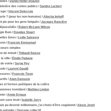
alies
/
Daniel Heller-Roazen
nistère des contes publics
/
Sandra Lucbert
rage
/
Vincent Delecroix
arle ? (pour les non-humains)
/
Aliocha Imhoff
nt pis pour les gens fatigués
/
Jacques Rancière
dépossédés
/
Robert McLiam Wilson
gie Bain
/
Douglas Stuart
belles âmes
/
Lydie Salvayre
enn
/
François Emmanuel
coeurs simples
on de minuit
/
Thibault Raisse
la ville
/
Élodie Fiabane
 de voirie
/
Serge Pey
rado
/
Laurent Gaudé
issures
/
François Tison
urtifs
/
Alain Damasio
s et formes poétiques de la colère
hommes tremblent
/
Mathieu Lindon
onte
/
Annie Ernaux
nom sans bruit
/
Isabelle Jarry
ais pu devenir millionnaire, j'ai choisi d'être vagabond
/
Alexis Jenni
k-outsider
/
Ouvrage collectif