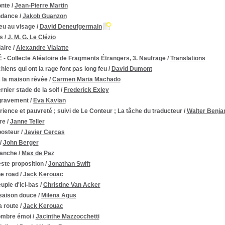
onte
/
Jean-Pierre Martin
dance
/
Jakob Guanzon
eu au visage
/
David Deneufgermain
s
/
J. M. G. Le Clézio
aire
/
Alexandre Vialatte
- Collecte Aléatoire de Fragments Étrangers, 3. Naufrage
/
Translations
hiens qui ont la rage font pas long feu
/
David Dumont
 la maison rêvée
/
Carmen Maria Machado
rnier stade de la soif
/
Frederick Exley
gravement
/
Eva Kavian
ience et pauvreté ; suivi de Le Conteur ; La tâche du traducteur
/
Walter Benja
re
/
Janne Teller
posteur
/
Javier Cercas
/
John Berger
anche
/
Max de Paz
ste proposition
/
Jonathan Swift
he road
/
Jack Kerouac
uple d'ici-bas
/
Christine Van Acker
saison douce
/
Milena Agus
a route
/
Jack Kerouac
ombre émoi
/
Jacinthe Mazzocchetti