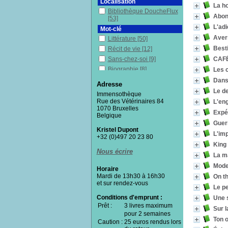
Localisation
La h
Bibliothèque DoucheFlux
Abon
[53]
L'adi
Mot-clé
Aver
Littérature
[50]
Besti
Récit de vie
[12]
CAFÉ 
Sans-chez-soi
[9]
Biographie
[8]
Les c
Pauvres en milieu urbain
Dans
Adresse
[7]
Le de
Immensothèque
Pauvreté
[7]
Rue des Vétérinaires 84
L'en
Philosophie
[5]
1070 Bruxelles
Expér
Belgique
Poésie
[5]
Guer
Art
[5]
Kristel Dupont
L'im
Mots
[5]
+32 (0)497 20 23 80
King
Vagabonds
[4]
Nous écrire
La m
Marginaux
[4]
Mode
Recueil
[4]
Horaire
Mardi de 13h30 à 16h30
On t
Conditions de vie
[4]
et sur rendez-vous
Le pe
Nouvelles
[3]
Conditions d'emprunt :
Enfance
[3]
Une 
Prêt :
3 livres maximum
Vulnérabilité(s)
[3]
Sur l
pour 2 semaines
Démocratie
[3]
Ton 
Caution :
25 euros rendus lors