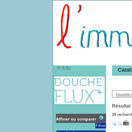
Bibliothèqu
A-
A
A+
Catal
Nouvelle 
Résultat
28
recherch
Affiner ou comparer