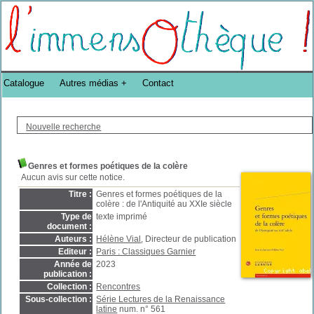
Bibliothèque DoucheFLUX Bibliotheek -->
Catalogue
Autres médias
Contact
Nouvelle recherche
Genres et formes poétiques de la colère
Aucun avis sur cette notice.
Titre :
Genres et formes poétiques de la
colère : de l'Antiquité au XXIe siècle
Type de
texte imprimé
document :
Auteurs :
Hélène Vial
, Directeur de publication
Editeur :
Paris : Classiques Garnier
Année de
2023
publication :
Collection :
Rencontres
Sous-collection :
Série Lectures de la Renaissance
latine
num. n° 561