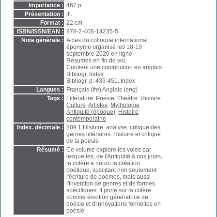
Importance :
467 p.
Présentation :
ill.
Format :
22 cm
ISBN/ISSN/EAN :
978-2-406-14235-5
Note générale :
Actes du colloque international
éponyme organisé les 18-19
septembre 2020 en ligne
Résumés en fin de vol.
Contient une contribution en anglais
Bibliogr. Index
Bibliogr. p. 435-451. Index
Langues :
Français (
fre
) Anglais (
eng
)
Tags :
Littérature
Poésie
Théâtre
Histoire
Culture
Artistes
Mythologie
Antiquité (époque)
Histoire
contemporaine
Index. décimale :
809.1
Histoire, analyse, critique des
genres littéraires. Histoire et critique
de la poésie
Résumé :
Ce volume explore les voies par
lesquelles, de l'Antiquité à nos jours,
la colère a nourri la création
poétique, suscitant non seulement
l'écriture de poèmes, mais aussi
l'invention de genres et de formes
spécifiques. Il porte sur la colère
comme émotion génératrice de
poésie et d'innovations formelles en
poésie.