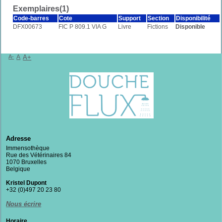
Exemplaires(1)
Code-barres
Cote
Support
Section
Disponibilité
DFX00673
FIC P 809.1 VIA G
Livre
Fictions
Disponible
A-
A
A+
Adresse
Immensothèque
Rue des Vétérinaires 84
1070 Bruxelles
Belgique
Kristel Dupont
+32 (0)497 20 23 80
Nous écrire
Horaire