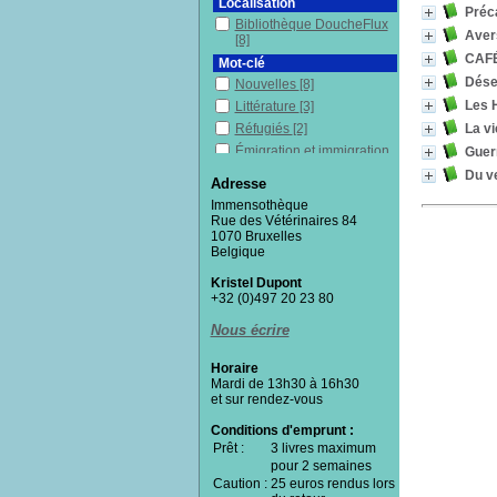
Localisation
Préca
Bibliothèque DoucheFlux
Aver
[8]
CAFÉ 
Mot-clé
Dése
Nouvelles
[8]
Les 
Littérature
[3]
La vi
Réfugiés
[2]
Émigration et immigration
Guer
[2]
Du ve
Adresse
Exil
[2]
Immensothèque
Poésie
[2]
Rue des Vétérinaires 84
Récit de vie
[1]
1070 Bruxelles
Belgique
Marginaux
[1]
Pauvres en milieu urbain
Kristel Dupont
[1]
+32 (0)497 20 23 80
Pauvreté
[1]
Nous écrire
Politique économique
[1]
Politique publique
[1]
Horaire
Lutte
[1]
Mardi de 13h30 à 16h30
et sur rendez-vous
Recueil
[1]
Résistance politique
[1]
Conditions d'emprunt :
Travail précaire
[1]
Prêt :
3 livres maximum
Urbanisme
pour 2 semaines
[1]
Caution :
25 euros rendus lors
Villes
[1]