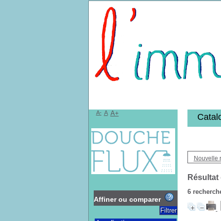
Bibliothèqu
A-
A
A+
Catal
Nouvelle 
Résultat
6
recherche
Affiner ou comparer