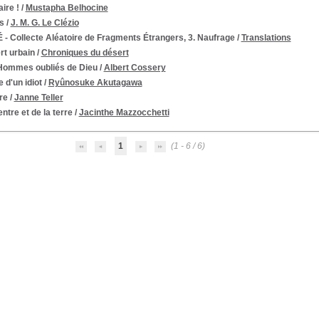
ire !
/
Mustapha Belhocine
s
/
J. M. G. Le Clézio
- Collecte Aléatoire de Fragments Étrangers, 3. Naufrage
/
Translations
rt urbain
/
Chroniques du désert
Hommes oubliés de Dieu
/
Albert Cossery
e d'un idiot
/
Ryûnosuke Akutagawa
re
/
Janne Teller
ntre et de la terre
/
Jacinthe Mazzocchetti
1
(1 - 6 / 6)