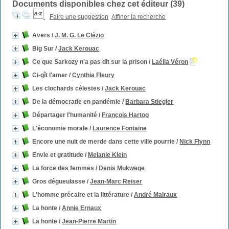
Documents disponibles chez cet éditeur (
39
)
Faire une suggestion
Affiner la recherche
Avers
/
J. M. G. Le Clézio
Big Sur
/
Jack Kerouac
Ce que Sarkozy n'a pas dit sur la prison
/
Laélia Véron
Ci-gît l'amer
/
Cynthia Fleury
Les clochards célestes
/
Jack Kerouac
De la démocratie en pandémie
/
Barbara Stiegler
Départager l'humanité
/
François Hartog
L'économie morale
/
Laurence Fontaine
Encore une nuit de merde dans cette ville pourrie
/
Nick Flynn
Envie et gratitude
/
Melanie Klein
La force des femmes
/
Denis Mukwege
Gros dégueulasse
/
Jean-Marc Reiser
L'homme précaire et la littérature
/
André Malraux
La honte
/
Annie Ernaux
La honte
/
Jean-Pierre Martin