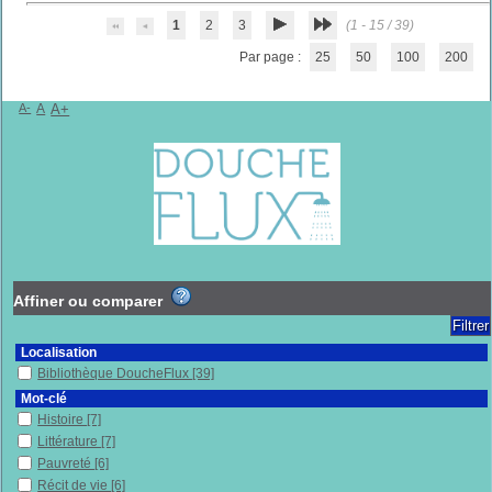
1
2
3
(1 - 15 / 39)
Par page :
25
50
100
200
A-
A
A+
Affiner ou comparer
Localisation
Bibliothèque DoucheFlux
[39]
Mot-clé
Histoire
[7]
Littérature
[7]
Pauvreté
[6]
Récit de vie
[6]