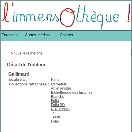
Bibliothèque DoucheFLUX Bibliotheek -->
Catalogue
Autres médias
Contact
Nouvelle recherche
Détail de l'éditeur
Gallimard
localisé à :
Paris
Collections rattachées :
L'arbalète
Art et artistes
Bibliothèque des histoires
Blanche
Folio
Folio BD
NRF essais
Tel
Tracts
Folio