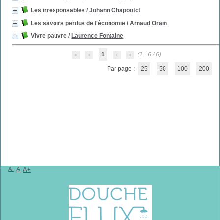
Les irresponsables
/
Johann Chapoutot
Les savoirs perdus de l'économie
/
Arnaud Orain
Vivre pauvre
/
Laurence Fontaine
1
(1 - 6 / 6)
Par page :
25
50
100
200
A-
A
A+