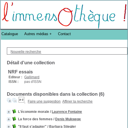
Bibliothèque DoucheFLUX Bibliotheek -->
Catalogue
Autres médias
Contact
Nouvelle recherche
Détail d'une collection
NRF essais
Editeur :
Gallimard
ISSN :
pas d'ISSN
Documents disponibles dans la collection (
6
)
Faire une suggestion
Affiner la recherche
L'économie morale
/
Laurence Fontaine
La force des femmes
/
Denis Mukwege
"Il faut s'adapter"
/
Barbara Stiegler