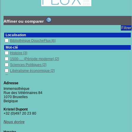
Affiner ou comparer
Localisation
Bibliothèque DoucheFlux
[6]
Mot-clé
Histoire
[3]
1500-.... (Période moderne)
[2]
Sciences Politiques
[2]
Libéralisme économique
[2]
Lutte contre la pauvreté
[1]
Femmes
[1]
Adresse
France
[1]
Immensothèque
Rue des Vétérinaires 84
Harcèlement sexuel
[1]
1070 Bruxelles
Histoire naturelle
[1]
Belgique
Humanisme
[1]
Kristel Dupont
Insécurité
[1]
+32 (0)497 20 23 80
Intimité (psychologie)
[1]
Nous écrire
Justice
[1]
Lutte
[1]