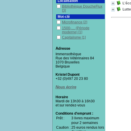
Localisation
L'éc
Bibliothèque DoucheFlux
Lutte
[3]
Mot-clé
Microfinance
[2]
1500-.... (Période
moderne)
[1]
Capitalisme
[1]
Dimension morale
[1]
Adresse
Dimension sociale
[1]
Immensothèque
Don
[1]
Rue des Vétérinaires 84
Économie
[1]
1070 Bruxelles
Belgique
Économie collaborative
[1]
Endettement
[1]
Kristel Dupont
Histoire
[1]
+32 (0)497 20 23 80
Libéralisme économique
Nous écrire
[1]
Lutte contre la pauvreté
[1]
Horaire
Pauvreté
[1]
Mardi de 13h30 à 16h30
et sur rendez-vous
Pays de l'Union
européenne
[1]
Conditions d'emprunt :
Pays en voie de
Prêt :
3 livres maximum
développement
[1]
pour 2 semaines
Politique publique
[1]
Caution :
25 euros rendus lors
Section