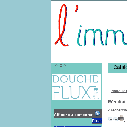
Bibliothèqu
A-
A
A+
Catal
Nouvelle 
Résultat
2
recherche
Affiner ou comparer