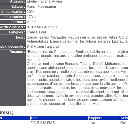
Auteurs :
Élodie Fiabane
, Auteur
Editeur :
Paris : Flammarion
de publication :
2024
Importance :
173 p.
Format :
21 cm
SBN/ISSN/EAN :
978-2-08-043659-7
Langues :
Français (
fre
)
Tags :
Sans-chez-soi
Maraudes
Pauvres en milieu urbain
Villes
Condi
Vulnérabilités
Espace personnel
Institutions sociales
Littérature
ndex. décimale :
843
Fiction française
Résumé :
"Bertrand, rue du Château-des-Rentiers, habite un courant d’air
sombres depuis cinq ans, une allée protégée des regards mais pas 
moindre mal."
Ce roman met en scène Bertrand, Tatiana, Désiré, Mohammed et t
appelle sans-abri quand on ignore que, justement, ils se sont sou
vivre. Personne ne vit nulle part, pas même ceux que l’on ne voit 
au fond d’un parking, au coin d’une rue ou sous un arbre – que l
les rencontre, quand elle laisse les siens pour revêtir l’uniforme de
accompagnée d’autres membres, elle parcourt la ville qui dort. D
l’autre nuit parisienne, entre les habitués et les nouveaux, les je
les hommes, ceux qui dorment, ceux qui discutent, ceux qui refuse
découvre et nous révèle le revers de nos grandes villes. C’est tou
qui gonfle chaque jour ; et leurs visages, sous la plume acérée d’
crûment notre époque et la fragilité de nos vies.
res(1)
s
Cote
Support
Sect
FIC R 843 FIA D
Livre
Ficti