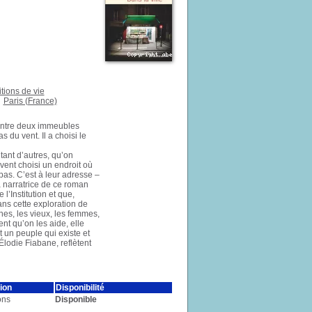
tions de vie
Paris (France)
 entre deux immeubles
du vent. Il a choisi le
ant d’autres, qu’on
vent choisi un endroit où
pas. C’est à leur adresse –
a narratrice de ce roman
 l’Institution et que,
ans cette exploration de
unes, les vieux, les femmes,
nt qu’on les aide, elle
t un peuple qui existe et
Élodie Fiabane, reflètent
ion
Disponibilité
ons
Disponible