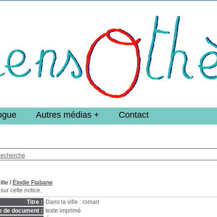
e DoucheFLUX Bibliotheek -->
ogue
Autres médias
Contact
recherche
ille
/
Élodie Fiabane
sur cette notice.
Titre :
Dans la ville : roman
e de document :
texte imprimé