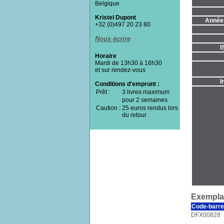
Belgique
Kristel Dupont
Année 
+32 (0)497 20 23 80
Nous écrire
I
Horaire
Mardi de 13h30 à 16h30
et sur rendez-vous
I
Conditions d'emprunt :
Prêt :
3 livres maximum
pour 2 semaines
Caution :
25 euros rendus lors
du retour
Exemplai
Code-barre
DFX00828