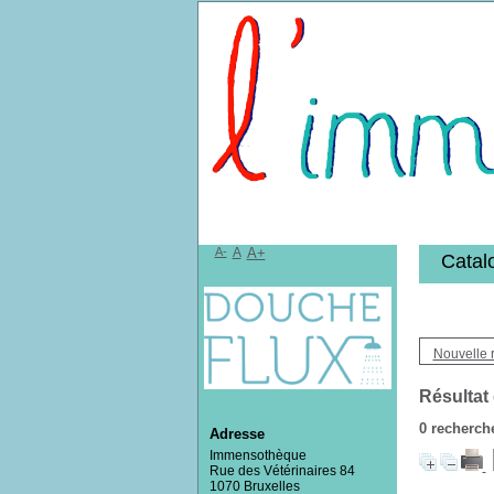
Bibliothèqu
A-
A
A+
Catal
Nouvelle 
Résultat
0
recherche
Adresse
Immensothèque
Rue des Vétérinaires 84
1070 Bruxelles