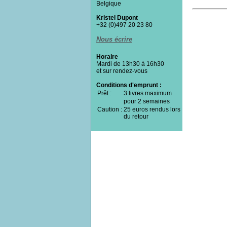
Belgique
Kristel Dupont
+32 (0)497 20 23 80
Nous écrire
Horaire
Mardi de 13h30 à 16h30
et sur rendez-vous
Conditions d'emprunt :
Prêt :
3 livres maximum
pour 2 semaines
Caution :
25 euros rendus lors
du retour