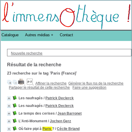
Bibliothèque DoucheFLUX Bibliotheek -->
Catalogue
Autres médias
Contact
Nouvelle recherche
Résultat de la recherche
23
recherche sur le tag
'Paris (France)'
Affiner la recherche
Générer le flux rss de la recherche
Partager le résultat de cette recherche
Faire une suggestion
Les naufragés
/
Patrick Declerck
Les naufragés
/
Patrick Declerck
Le temps des cerises
/
Jean Barronet
L'Anti-Monument
/
Jochen Gerz
Où faire pipi à
Paris
?
/
Cécile Briand