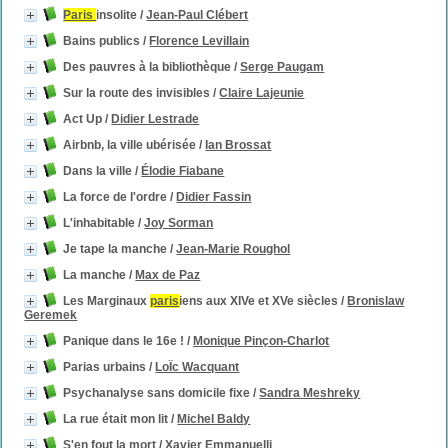
Paris
insolite
/
Jean-Paul Clébert
Bains publics
/
Florence Levillain
Des pauvres à la bibliothèque
/
Serge Paugam
Sur la route des invisibles
/
Claire Lajeunie
Act Up
/
Didier Lestrade
Airbnb, la ville ubérisée
/
Ian Brossat
Dans la ville
/
Élodie Fiabane
La force de l'ordre
/
Didier Fassin
L'inhabitable
/
Joy Sorman
Je tape la manche
/
Jean-Marie Roughol
La manche
/
Max de Paz
Les Marginaux
paris
iens aux XIVe et XVe siècles
/
Bronislaw
Geremek
Panique dans le 16e !
/
Monique Pinçon-Charlot
Parias urbains
/
LoÏc Wacquant
Psychanalyse sans domicile fixe
/
Sandra Meshreky
La rue était mon lit
/
Michel Baldy
S'en fout la mort
/
Xavier Emmanuelli