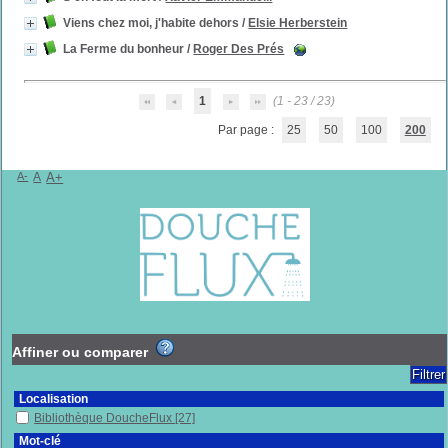
Viens chez moi, j'habite dehors
/
Elsie Herberstein
La Ferme du bonheur
/
Roger Des Prés
1
(1 - 23 / 23)
Par page :
25
50
100
200
A-
A
A+
Affiner ou comparer
Localisation
Bibliothèque DoucheFlux
[27]
Mot-clé