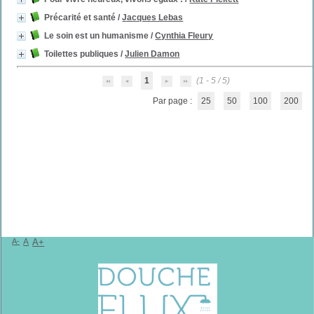
Précarité et santé
/
Jacques Lebas
Le soin est un humanisme
/
Cynthia Fleury
Toilettes publiques
/
Julien Damon
1
(1 - 5 / 5)
Par page :
25
50
100
200
A-
A
A+