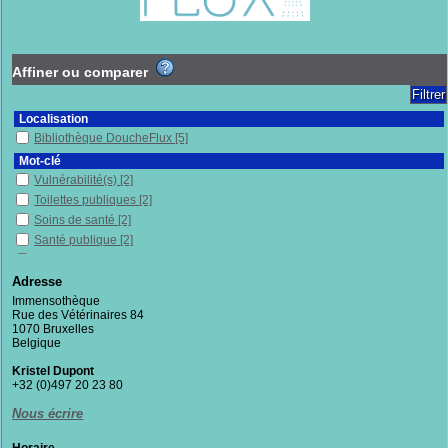
Affiner ou comparer
Localisation
Bibliothèque DoucheFlux
[5]
Mot-clé
Vulnérabilité(s)
[2]
Toilettes publiques
[2]
Soins de santé
[2]
Santé publique
[2]
Protection, assistance, etc.
[2]
Inégalités sociales de santé
[2]
Adresse
Intimité (psychologie)
[1]
Immensothèque
Rue des Vétérinaires 84
Urbanisme
[1]
1070 Bruxelles
Théorie du care
[1]
Belgique
Royaume-Uni
[1]
Kristel Dupont
Prévention
[1]
+32 (0)497 20 23 80
Précarité
[1]
Nous écrire
Philosophie
[1]
Personnes défavorisées
[1]