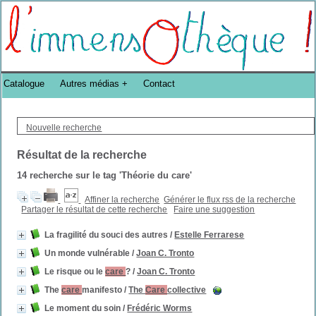
Bibliothèque DoucheFLUX Bibliotheek -->
Catalogue
Autres médias
Contact
Nouvelle recherche
Résultat de la recherche
14
recherche sur le tag
'Théorie du care'
Affiner la recherche
Générer le flux rss de la recherche
Partager le résultat de cette recherche
Faire une suggestion
La fragilité du souci des autres
/
Estelle Ferrarese
Un monde vulnérable
/
Joan C. Tronto
Le risque ou le
care
?
/
Joan C. Tronto
The
care
manifesto
/
The
Care
collective
Le moment du soin
/
Frédéric Worms