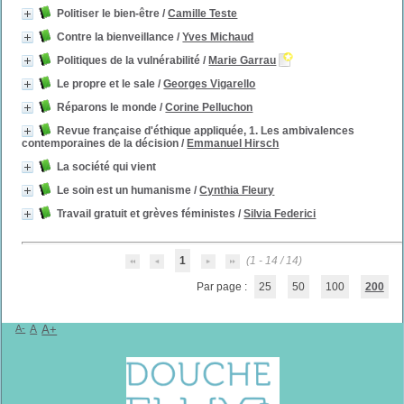
Politiser le bien-être
/
Camille Teste
Contre la bienveillance
/
Yves Michaud
Politiques de la vulnérabilité
/
Marie Garrau
Le propre et le sale
/
Georges Vigarello
Réparons le monde
/
Corine Pelluchon
Revue française d'éthique appliquée, 1. Les ambivalences
contemporaines de la décision
/
Emmanuel Hirsch
La société qui vient
Le soin est un humanisme
/
Cynthia Fleury
Travail gratuit et grèves féministes
/
Silvia Federici
1
(1 - 14 / 14)
Par page :
25
50
100
200
A-
A
A+