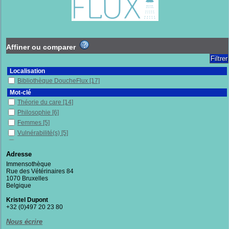
Affiner ou comparer
Localisation
Bibliothèque DoucheFlux
[17]
Mot-clé
Théorie du care
[14]
Philosophie
[6]
Femmes
[5]
Vulnérabilité(s)
[5]
Soins de santé
[4]
Dimension politique
[4]
Adresse
Féminisme
[4]
Immensothèque
Rue des Vétérinaires 84
Individu et société
[3]
1070 Bruxelles
Sociologie
[3]
Belgique
Économie collaborative
[2]
Kristel Dupont
Dimension morale
[2]
+32 (0)497 20 23 80
Mondialisation
[2]
Nous écrire
Discrimination
[2]