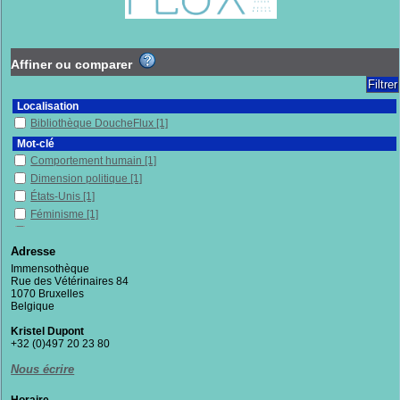
Affiner ou comparer
Localisation
Bibliothèque DoucheFlux
[1]
Mot-clé
Comportement humain
[1]
Dimension politique
[1]
États-Unis
[1]
Féminisme
[1]
Femmes
[1]
Philosophie
[1]
Adresse
Politique et morale
[1]
Immensothèque
Rue des Vétérinaires 84
Rôle selon le sexe
[1]
1070 Bruxelles
Théorie du care
[1]
Belgique
Vulnérabilité(s)
[1]
Kristel Dupont
Section
+32 (0)497 20 23 80
Documentaires
[1]
Nous écrire