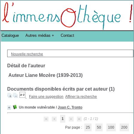
Bibliothèque DoucheFLUX Bibliotheek -->
Catalogue
Autres médias
Contact
Nouvelle recherche
Détail de l'auteur
Auteur Liane Mozère (1939-2013)
Documents disponibles écrits par cet auteur (
1
)
Faire une suggestion
Affiner la recherche
Un monde vulnérable
/
Joan C. Tronto
1
(1 - 1 / 1)
Par page :
25
50
100
200