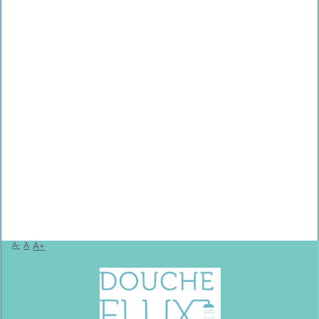
A-
A
A+