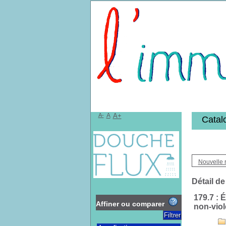
Bibliothèqu
A-
A
A+
Catal
Nouvelle 
Détail de
179.7 : 
Affiner ou comparer
non-viol