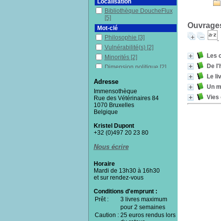
Localisation
Bibliothèque DoucheFlux
[5]
Ouvrages
Mot-clé
Philosophie
[3]
Vulnérabilité(s)
[2]
Les 
Minorités
[2]
De l'
Dimension politique
[2]
Le li
Exclusion sociale
[2]
Adresse
Un m
États-Unis
[2]
Immensothèque
Racisme
[1]
Vies 
Rue des Vétérinaires 84
1070 Bruxelles
Justice
[1]
Belgique
Lutte de classes
[1]
Kristel Dupont
Marginaux
[1]
+32 (0)497 20 23 80
Nazisme
[1]
Pauvreté
[1]
Nous écrire
Politique et morale
[1]
Horaire
Précarité
[1]
Mardi de 13h30 à 16h30
Immenses
[1]
et sur rendez-vous
Religions
[1]
Conditions d'emprunt :
Respect
[1]
Prêt :
3 livres maximum
Rôle selon le sexe
[1]
pour 2 semaines
Caution :
Sociologie
25 euros rendus lors
[1]