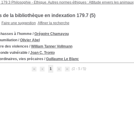
179.3 Philosophie - Ethique. Autres normes éthiques : Attitude envers les animaux
 de la bibliothèque en indexation 179.7 (
5
)
Faire une suggestion
Affiner la recherche
chasses à l'homme
/
Grégoire Chamayou
humiliation
/
Olivier Abel
vre des violences
/
William Tanner Vollmann
onde vulnérable
/
Joan C. Tronto
ordinaires, vies précaires
/
Guillaume Le Blanc
1
(1 - 5 / 5)