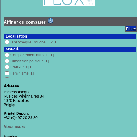
Affiner ou comparer
Localisation
Bibliothèque DoucheFlux
[1]
Mot-clé
Comportement humain
[1]
Dimension politique
[1]
États-Unis
[1]
Féminisme
[1]
Femmes
[1]
Philosophie
[1]
Adresse
Politique et morale
[1]
Immensothèque
Rue des Vétérinaires 84
Rôle selon le sexe
[1]
1070 Bruxelles
Théorie du care
[1]
Belgique
Vulnérabilité(s)
[1]
Kristel Dupont
Section
+32 (0)497 20 23 80
Documentaires
[1]
Nous écrire