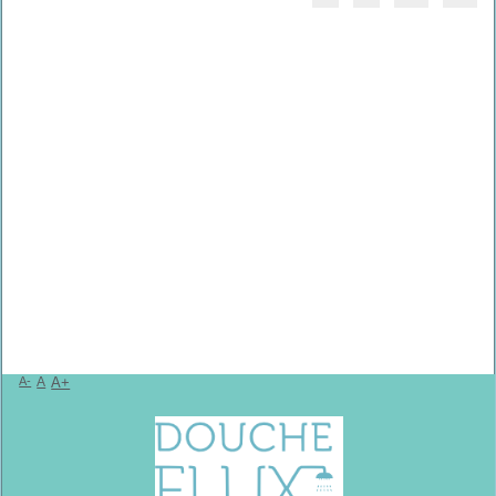
A-
A
A+