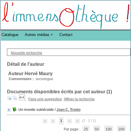
Bibliothèque DoucheFLUX Bibliotheek -->
Catalogue
Autres médias
Contact
Nouvelle recherche
Détail de l'auteur
Auteur Hervé Maury
Commentaire :
sociologue
Documents disponibles écrits par cet auteur (
1
)
Faire une suggestion
Affiner la recherche
Un monde vulnérable
/
Joan C. Tronto
1
(1 - 1 / 1)
Par page :
25
50
100
200