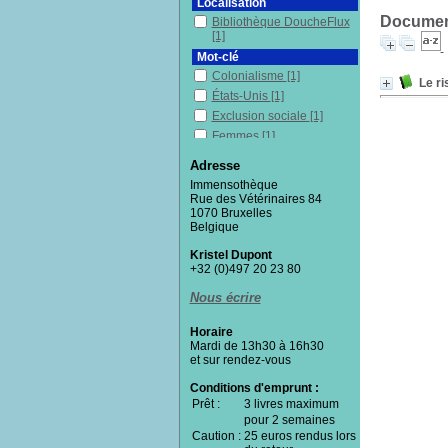
Localisation
Document
Bibliothèque DoucheFlux
[1]
Mot-clé
Colonialisme
[1]
Le ri
États-Unis
[1]
Exclusion sociale
[1]
Femmes
[1]
Politique sociale
[1]
Adresse
Sciences humaines et
Immensothèque
sociales
[1]
Rue des Vétérinaires 84
Théorie du care
[1]
1070 Bruxelles
Belgique
Vulnérabilité(s)
[1]
Section
Kristel Dupont
+32 (0)497 20 23 80
Documentaires
[1]
Nous écrire
Horaire
Mardi de 13h30 à 16h30
et sur rendez-vous
Conditions d'emprunt :
Prêt :
3 livres maximum
pour 2 semaines
Caution :
25 euros rendus lors