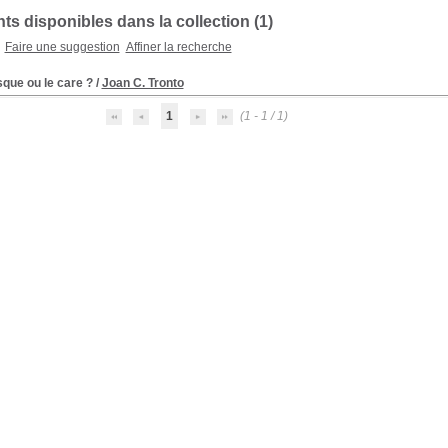
s disponibles dans la collection (
1
)
Faire une suggestion
Affiner la recherche
sque ou le care ?
/
Joan C. Tronto
1
(1 - 1 / 1)