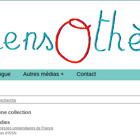
e DoucheFLUX Bibliotheek -->
ogue
Autres médias
Contact
recherche
une collection
dies
resses universitaires de France
as d'ISSN