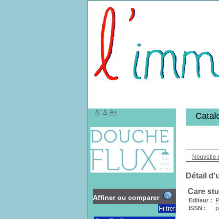
Bibliothèqu
A-
A
A+
Catal
Nouvelle 
Détail d'
Care stu
Affiner ou comparer
Editeur :
P
ISSN :
p