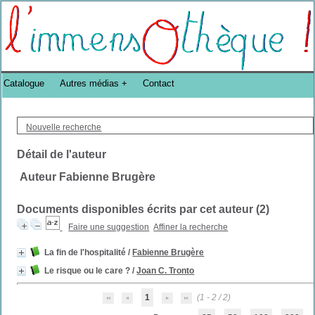
Bibliothèque DoucheFLUX Bibliotheek -->
Catalogue
Autres médias
Contact
Nouvelle recherche
Détail de l'auteur
Auteur Fabienne Brugère
Documents disponibles écrits par cet auteur (
2
)
Faire une suggestion
Affiner la recherche
La fin de l'hospitalité
/
Fabienne Brugère
Le risque ou le care ?
/
Joan C. Tronto
1
(1 - 2 / 2)