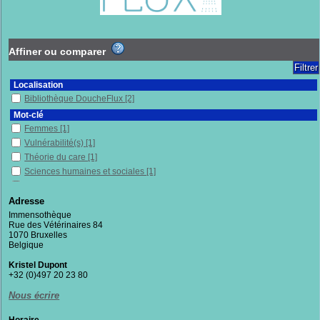
Affiner ou comparer
Localisation
Bibliothèque DoucheFlux
[2]
Mot-clé
Femmes
[1]
Vulnérabilité(s)
[1]
Théorie du care
[1]
Sciences humaines et sociales
[1]
Réfugiés
[1]
Politique sociale
[1]
Adresse
Pays de l'Union européenne
[1]
Immensothèque
Rue des Vétérinaires 84
Migration
[1]
1070 Bruxelles
Hospitalité
[1]
Belgique
Admission des étrangers
[1]
Kristel Dupont
Exclusion sociale
[1]
+32 (0)497 20 23 80
États-Unis
[1]
Nous écrire
Enquête
[1]
Conditions de vie
[1]