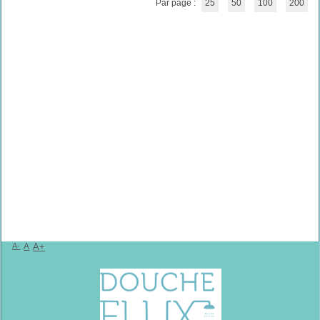
Par page :
25
50
100
200
A-
A
A+