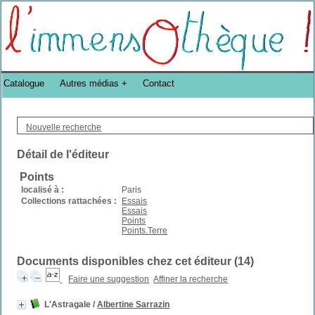
Bibliothèque DoucheFLUX Bibliotheek -->
Catalogue
Autres médias
Contact
Nouvelle recherche
Détail de l'éditeur
Points
localisé à :
Paris
Collections rattachées :
Essais
Essais
Points
Points.Terre
Documents disponibles chez cet éditeur (
14
)
Faire une suggestion
Affiner la recherche
L'Astragale
/
Albertine Sarrazin