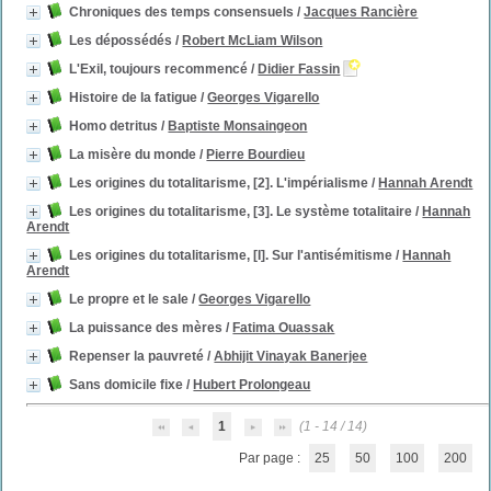
Chroniques des temps consensuels
/
Jacques Rancière
Les dépossédés
/
Robert McLiam Wilson
L'Exil, toujours recommencé
/
Didier Fassin
Histoire de la fatigue
/
Georges Vigarello
Homo detritus
/
Baptiste Monsaingeon
La misère du monde
/
Pierre Bourdieu
Les origines du totalitarisme, [2]. L'impérialisme
/
Hannah Arendt
Les origines du totalitarisme, [3]. Le système totalitaire
/
Hannah
Arendt
Les origines du totalitarisme, [I]. Sur l'antisémitisme
/
Hannah
Arendt
Le propre et le sale
/
Georges Vigarello
La puissance des mères
/
Fatima Ouassak
Repenser la pauvreté
/
Abhijit Vinayak Banerjee
Sans domicile fixe
/
Hubert Prolongeau
1
(1 - 14 / 14)
Par page :
25
50
100
200