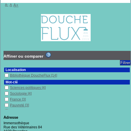
A-
A
A+
Affiner ou comparer
Localisation
Bibliothèque DoucheFlux
[14]
Mot-clé
Sciences politiques
[4]
Sociologie
[4]
France
[3]
Pauvreté
[3]
Récit de vie
[2]
Histoire
[2]
Adresse
Individu et société
[2]
Immensothèque
Rue des Vétérinaires 84
Exclusion sociale
[2]