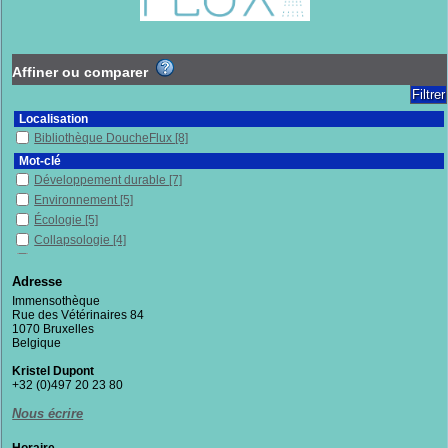
Affiner ou comparer
Localisation
Bibliothèque DoucheFlux
[8]
Mot-clé
Développement durable
[7]
Environnement
[5]
Écologie
[5]
Collapsologie
[4]
Mondialisation
[3]
Inégalités sociales
[3]
Adresse
Décroissance
[3]
Immensothèque
Rue des Vétérinaires 84
Économie de l'environnement
[3]
1070 Bruxelles
Anthropocène
[2]
Belgique
Gestion des déchets
[2]
Kristel Dupont
Citoyenneté
[2]
+32 (0)497 20 23 80
Lutte contre la pauvreté
[1]
Nous écrire
Villes
[1]
Travail précaire
[1]