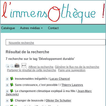
Bibliothèque DoucheFLUX Bibliotheek -->
Catalogue
Autres médias
Contact
Nouvelle recherche
Résultat de la recherche
7
recherche sur le tag
'Développement durable'
Affiner la recherche
Générer le flux rss de la recherche
Partager le résultat de cette recherche
Faire une suggestion
Insoutenables inégalités
/
Lucas Chancel
Sans croissance, c'est possible !
/
Thierry Laureys
Le changement climatique expliqué à ma fille
/
Jean-Marc
Jancovici
Changer de boussole
/
Olivier De Schutter