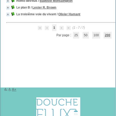
Homo detritus
/
Baptiste Monsaingeon
Le plan B
/
Lester R. Brown
La troisième voie du vivant
/
Olivier Hamant
1
(1 - 7 / 7)
Par page :
25
50
100
200
A-
A
A+