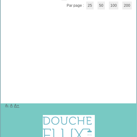
Par page :
25
50
100
200
A-
A
A+