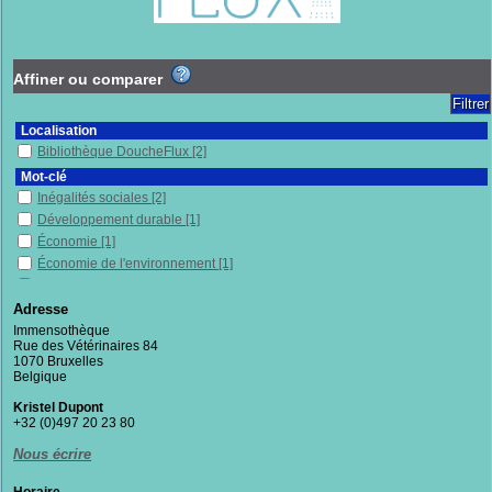
Affiner ou comparer
Localisation
Bibliothèque DoucheFlux
[2]
Mot-clé
Inégalités sociales
[2]
Développement durable
[1]
Économie
[1]
Économie de l'environnement
[1]
Environnement
[1]
Fiscalité
[1]
Adresse
Impôt sur le revenu
[1]
Immensothèque
Rue des Vétérinaires 84
Patrimoine
[1]
1070 Bruxelles
Politique publique
[1]
Belgique
Section
Kristel Dupont
Documentaires
[2]
+32 (0)497 20 23 80
Nous écrire