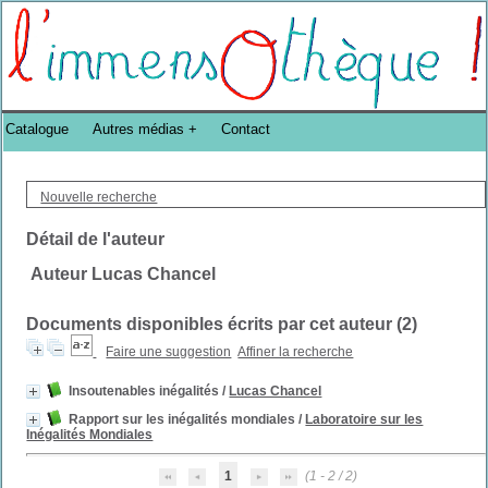
Bibliothèque DoucheFLUX Bibliotheek -->
Catalogue
Autres médias
Contact
Nouvelle recherche
Détail de l'auteur
Auteur Lucas Chancel
Documents disponibles écrits par cet auteur (
2
)
Faire une suggestion
Affiner la recherche
Insoutenables inégalités
/
Lucas Chancel
Rapport sur les inégalités mondiales
/
Laboratoire sur les
Inégalités Mondiales
1
(1 - 2 / 2)