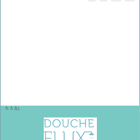
A-
A
A+