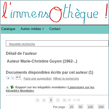
Bibliothèque DoucheFLUX Bibliotheek -->
Catalogue
Autres médias
Contact
Nouvelle recherche
Détail de l'auteur
Auteur Marie-Christine Guyon (1962-..)
Documents disponibles écrits par cet auteur (
1
)
Faire une suggestion
Affiner la recherche
Rapport sur les inégalités mondiales
/
Laboratoire sur les
Inégalités Mondiales
1
(1 - 1 / 1)
Par page :
25
50
100
200