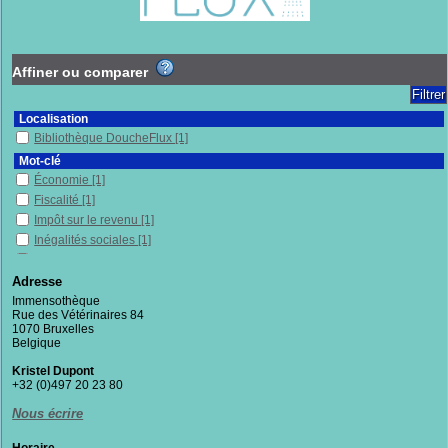
Affiner ou comparer
Localisation
Bibliothèque DoucheFlux
[1]
Mot-clé
Économie
[1]
Fiscalité
[1]
Impôt sur le revenu
[1]
Inégalités sociales
[1]
Patrimoine
[1]
Adresse
Section
Immensothèque
Documentaires
[1]
Rue des Vétérinaires 84
1070 Bruxelles
Belgique
Kristel Dupont
+32 (0)497 20 23 80
Nous écrire