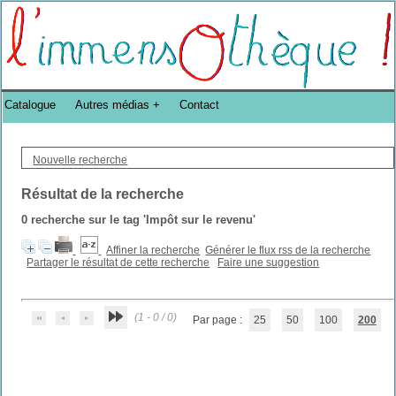
Bibliothèque DoucheFLUX Bibliotheek -->
Catalogue
Autres médias
Contact
Nouvelle recherche
Résultat de la recherche
0
recherche sur le tag
'Impôt sur le revenu'
Affiner la recherche
Générer le flux rss de la recherche
Partager le résultat de cette recherche
Faire une suggestion
(1 - 0 / 0)
Par page :
25
50
100
200