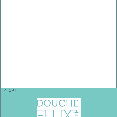
A-
A
A+